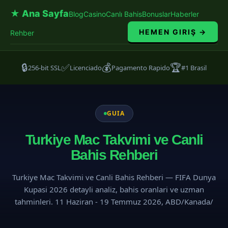
★ Ana Sayfa
Blog
Casino
Canlı Bahis
Bonuslar
Haberler
HEMEN GIRIŞ →
Rehber
🔒
✅
💰
🏆
256-bit SSL
Licenciado
Pagamento Rapido
#1 Brasil
GUIA
Turkiye Mac Takvimi ve Canli
Bahis Rehberi
Turkiye Mac Takvimi ve Canli Bahis Rehberi — FIFA Dunya
Kupasi 2026 detayli analiz, bahis oranlari ve uzman
tahminleri. 11 Haziran - 19 Temmuz 2026, ABD/Kanada/