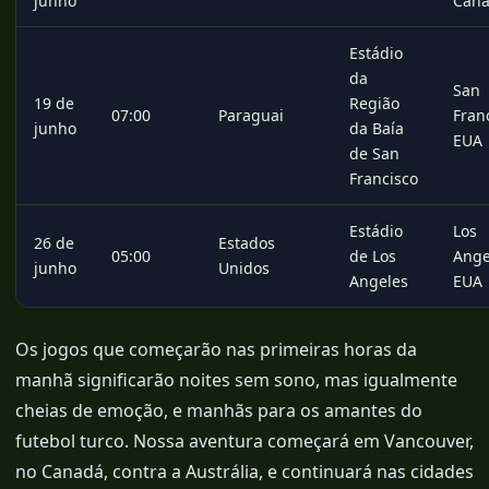
junho
Can
Estádio
da
San
19 de
Região
07:00
Paraguai
Fran
junho
da Baía
EUA
de San
Francisco
Estádio
Los
26 de
Estados
05:00
de Los
Ange
junho
Unidos
Angeles
EUA
Os jogos que começarão nas primeiras horas da
manhã significarão noites sem sono, mas igualmente
cheias de emoção, e manhãs para os amantes do
futebol turco. Nossa aventura começará em Vancouver,
no Canadá, contra a Austrália, e continuará nas cidades