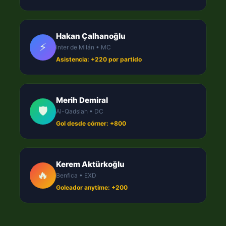
Hakan Çalhanoğlu
⚡
Inter de Milán • MC
Asistencia: +220 por partido
Merih Demiral
🛡️
Al-Qadsiah • DC
Gol desde córner: +800
Kerem Aktürkoğlu
🔥
Benfica • EXD
Goleador anytime: +200