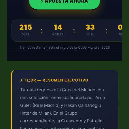
⚡ APUESTA AHORA
215
14
33
07
:
:
:
DÍAS
HORAS
MIN
SEG
Tiempo restante hasta el inicio de la Copa Mundial 2026
⚡ TL;DR — RESUMEN EJECUTIVO
Turquía regresa a la Copa del Mundo con
una selección renovada liderada por Arda
Güler (Real Madrid) y Hakan Çalhanoğlu
(Inter de Milán). En el Grupo
correspondiente, la Crescente y Estrella
llega como favorita regional con cuota de