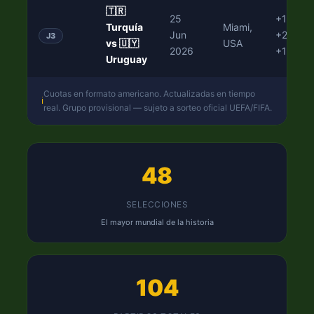
🇹🇷
25
+170
/
Turquía
Miami,
Jun
+240
/
J3
vs 🇺🇾
USA
2026
+190
Uruguay
Cuotas en formato americano. Actualizadas en tiempo
ℹ️
real. Grupo provisional — sujeto a sorteo oficial UEFA/FIFA.
48
SELECCIONES
El mayor mundial de la historia
104