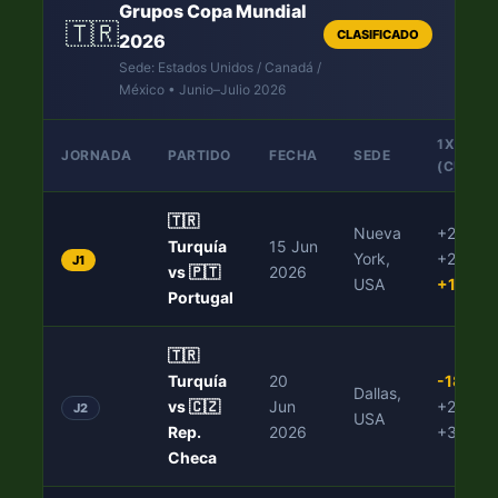
Grupos Copa Mundial
🇹🇷
CLASIFICADO
2026
Sede: Estados Unidos / Canadá /
México • Junio–Julio 2026
1X2
JORNADA
PARTIDO
FECHA
SEDE
(CUOTA
🇹🇷
Nueva
+280
/
Turquía
15 Jun
York,
+230
/
J1
vs 🇵🇹
2026
USA
+120
Portugal
🇹🇷
Turquía
20
-180
/
Dallas,
vs 🇨🇿
Jun
+270
/
J2
USA
Rep.
2026
+380
Checa