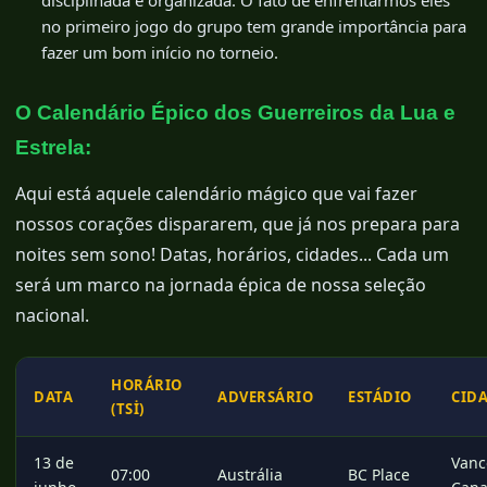
disciplinada e organizada. O fato de enfrentarmos eles
no primeiro jogo do grupo tem grande importância para
fazer um bom início no torneio.
O Calendário Épico dos Guerreiros da Lua e
Estrela:
Aqui está aquele calendário mágico que vai fazer
nossos corações dispararem, que já nos prepara para
noites sem sono! Datas, horários, cidades... Cada um
será um marco na jornada épica de nossa seleção
nacional.
HORÁRIO
DATA
ADVERSÁRIO
ESTÁDIO
CID
(TSİ)
13 de
Vanc
07:00
Austrália
BC Place