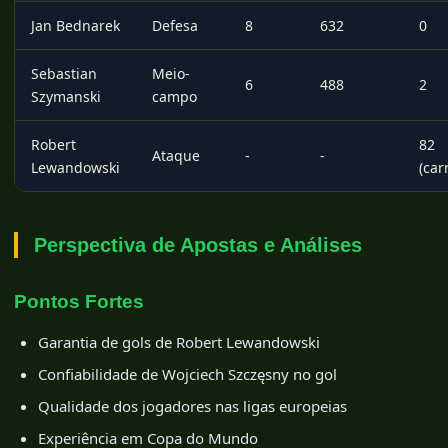
Jan Bednarek
Defesa
8
632
0
Sebastian
Meio-
6
488
2
Szymanski
campo
Robert
82
Ataque
-
-
Lewandowski
(car
Perspectiva de Apostas e Análises
Pontos Fortes
Garantia de gols de Robert Lewandowski
Confiabilidade de Wojciech Szczęsny no gol
Qualidade dos jogadores nas ligas europeias
Experiência em Copa do Mundo