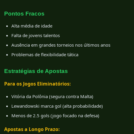
Pontos Fracos
Alta média de idade
Falta de jovens talentos
Ausência em grandes torneios nos últimos anos
Problemas de flexibilidade tática
Estratégias de Apostas
Para os Jogos Eliminatórios:
Vitória da Polônia (segura contra Malta)
Lewandowski marca gol (alta probabilidade)
Menos de 2.5 gols (jogo focado na defesa)
Apostas a Longo Prazo: