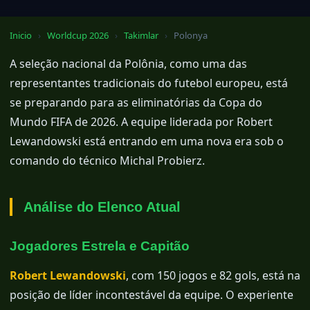
Inicio
›
Worldcup 2026
›
Takimlar
›
Polonya
A seleção nacional da Polônia, como uma das
representantes tradicionais do futebol europeu, está
se preparando para as eliminatórias da Copa do
Mundo FIFA de 2026. A equipe liderada por Robert
Lewandowski está entrando em uma nova era sob o
comando do técnico Michal Probierz.
Análise do Elenco Atual
Jogadores Estrela e Capitão
Robert Lewandowski
, com 150 jogos e 82 gols, está na
posição de líder incontestável da equipe. O experiente