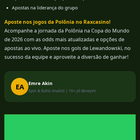
Apostas na liderança do grupo
Aposte nos jogos da Polônia no Raxcasino!
Acompanhe a jornada da Polônia na Copa do Mundo
de 2026 com as odds mais atualizadas e opções de
apostas ao vivo. Aposte nos gols de Lewandowski, no
sucesso da equipe e aproveite a diversão de ganhar!
Emre Akin
EA
Spor & Bahis Analisti | 10+ yil deneyim
COMECE A APOSTAR