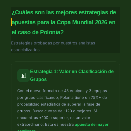
¿Cuáles son las mejores estrategias de
apuestas para la Copa Mundial 2026 en
el caso de Polonia?
Estrategias probadas por nuestros analistas
especializados.
Estrategia 1: Valor en Clasificación de
📊
Grupos
Con el nuevo formato de 48 equipos y 3 equipos
por grupo clasificando, Polonia tiene un 75%+ de
probabilidad estadística de superar la fase de
grupos. Busca cuotas de -120 o mejores. Si
encuentras +100 o superior, es un valor
extraordinario. Esta es nuestra
apuesta de mayor