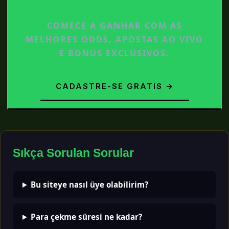
AGORA
COMECE A GANHAR COM AS
MELHORES ODDS, APOSTAS AO VIVO
E BONUS EXCLUSIVOS.
CADASTRE-SE GRATIS →
Sıkça Sorulan Sorular
Bu siteye nasıl üye olabilirim?
Para çekme süresi ne kadar?