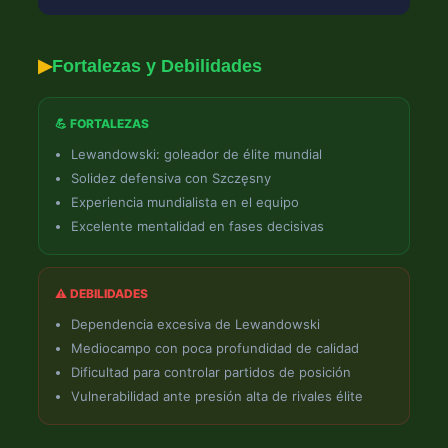
▶
Fortalezas y Debilidades
💪 FORTALEZAS
Lewandowski: goleador de élite mundial
Solidez defensiva con Szczęsny
Experiencia mundialista en el equipo
Excelente mentalidad en fases decisivas
⚠️ DEBILIDADES
Dependencia excesiva de Lewandowski
Mediocampo con poca profundidad de calidad
Dificultad para controlar partidos de posición
Vulnerabilidad ante presión alta de rivales élite