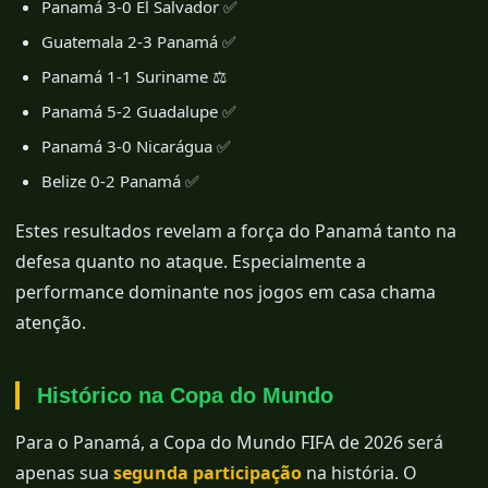
Panamá 3-0 El Salvador ✅
Guatemala 2-3 Panamá ✅
Panamá 1-1 Suriname ⚖️
Panamá 5-2 Guadalupe ✅
Panamá 3-0 Nicarágua ✅
Belize 0-2 Panamá ✅
Estes resultados revelam a força do Panamá tanto na
defesa quanto no ataque. Especialmente a
performance dominante nos jogos em casa chama
atenção.
Histórico na Copa do Mundo
Para o Panamá, a Copa do Mundo FIFA de 2026 será
apenas sua
segunda participação
na história. O