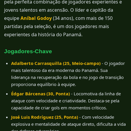
pela perfeita combinação de jogadores experientes e
jovens talentos em ascensão. O líder e capitão da
equipe
Aníbal Godoy
(34 anos), com mais de 150
partidas pela seleção, é um dos jogadores mais
experientes da história do Panamá.
Jogadores-Chave
Adalberto Carrasquilla (25, Meio-campo)
- O jogador
mais talentoso da era moderna do Panamá. Sua
liderança na recuperação da bola e no jogo de transição
proporciona equilíbrio à equipe.
Édgar Bárcenas (30, Ponta)
- Locomotiva da linha de
ataque com velocidade e criatividade. Destaca-se pela
capacidade de criar gols em momentos críticos.
José Luis Rodríguez (25, Ponta)
- Com velocidade
explosiva e mentalidade de ataque direto, dificulta a vida