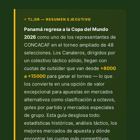
⚡ TL;DR — RESUMEN EJECUTIVO
Panamá regresa a la Copa del Mundo
2026
como uno de los representantes de
CONCACAF en el torneo ampliado de 48
selecciones. Los Canaleros, dirigidos por
un colectivo táctico sólido, llegan con
cuotas de outsider que van desde
+8000
a +15000
para ganar el torneo — lo que
los convierte en una opción de valor
excepcional para apuestas en mercados
alternativos como clasificación a octavos,
goles por partido y mercados especiales
de grupo. Esta guía desglosa todo:
estadísticas históricas, análisis táctico, los
mejores mercados de apuesta y dónde
encontrar las cuotas más competitivas.