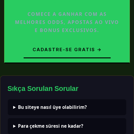
AGORA
COMECE A GANHAR COM AS
MELHORES ODDS, APOSTAS AO VIVO
E BONUS EXCLUSIVOS.
CADASTRE-SE GRATIS →
Sıkça Sorulan Sorular
Bu siteye nasıl üye olabilirim?
Para çekme süresi ne kadar?