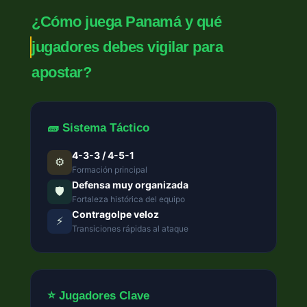
¿Cómo juega Panamá y qué
jugadores debes vigilar para
apostar?
🧱 Sistema Táctico
4-3-3 / 4-5-1
⚙️
Formación principal
Defensa muy organizada
🛡️
Fortaleza histórica del equipo
Contragolpe veloz
⚡
Transiciones rápidas al ataque
⭐ Jugadores Clave