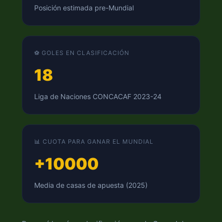
Posición estimada pre-Mundial
⚽ GOLES EN CLASIFICACIÓN
18
Liga de Naciones CONCACAF 2023-24
📊 CUOTA PARA GANAR EL MUNDIAL
+10000
Media de casas de apuesta (2025)