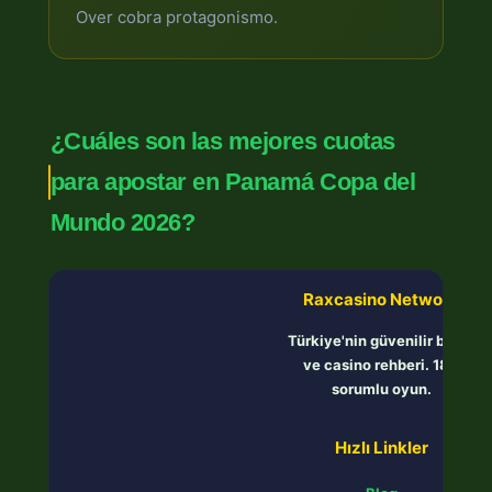
Over cobra protagonismo.
¿Cuáles son las mejores cuotas
para apostar en Panamá Copa del
Mundo 2026?
Raxcasino Network
Türkiye'nin güvenilir bahis
ve casino rehberi. 18+
sorumlu oyun.
Hızlı Linkler