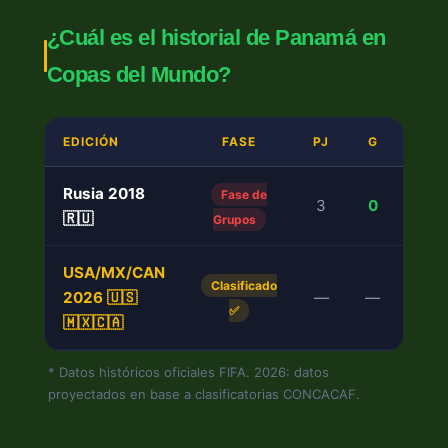
¿Cuál es el historial de Panamá en
Copas del Mundo?
EDICIÓN
FASE
PJ
G
E
Rusia 2018
Fase de
3
0
0
🇷🇺
Grupos
USA/MX/CAN
Clasificado
2026 🇺🇸
—
—
—
✅
🇲🇽🇨🇦
* Datos históricos oficiales FIFA. 2026: datos
proyectados en base a clasificatorias CONCACAF.