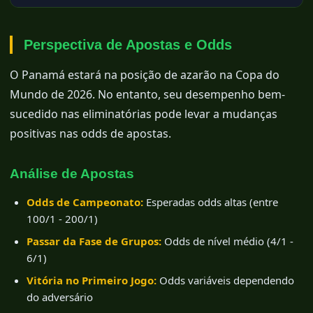
Perspectiva de Apostas e Odds
O Panamá estará na posição de azarão na Copa do
Mundo de 2026. No entanto, seu desempenho bem-
sucedido nas eliminatórias pode levar a mudanças
positivas nas odds de apostas.
Análise de Apostas
Odds de Campeonato:
Esperadas odds altas (entre
100/1 - 200/1)
Passar da Fase de Grupos:
Odds de nível médio (4/1 -
6/1)
Vitória no Primeiro Jogo:
Odds variáveis dependendo
do adversário