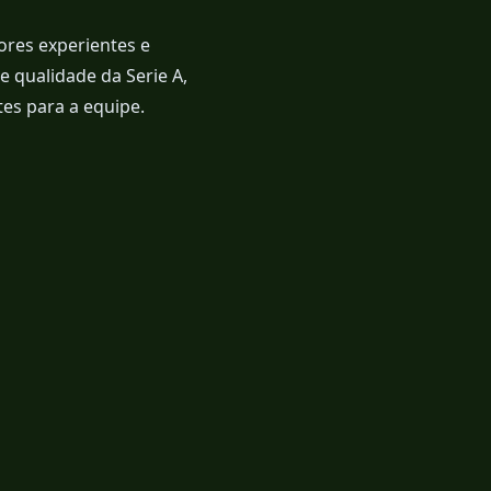
res experientes e
 qualidade da Serie A,
es para a equipe.