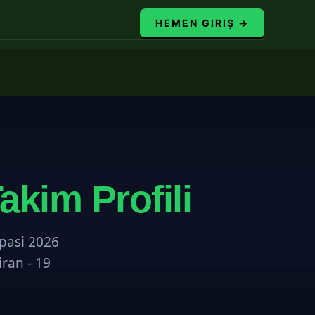
HEMEN GIRIŞ →
kim Profili
pasi 2026
iran - 19