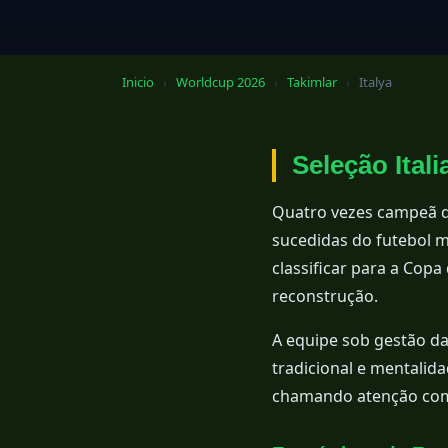
Inicio
›
Worldcup 2026
›
Takimlar
›
Italya
Seleção Ital
Quatro vezes campeã da
sucedidas do futebol m
classificar para a Co
reconstrução.
A equipe sob gestão da 
tradicional e mentalid
chamando atenção com 