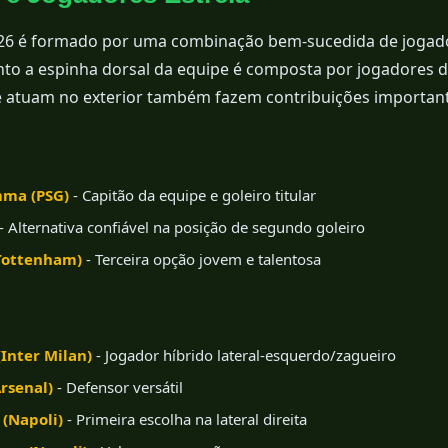
2026 é formado por uma combinação bem-sucedida de jogado
nto a espinha dorsal da equipe é composta por jogadores de
e atuam no exterior também fazem contribuições important
mma (PSG)
- Capitão da equipe e goleiro titular
- Alternativa confiável na posição de segundo goleiro
(Tottenham)
- Terceira opção jovem e talentosa
(Inter Milan)
- Jogador híbrido lateral-esquerdo/zagueiro
Arsenal)
- Defensor versátil
 (Napoli)
- Primeira escolha na lateral direita