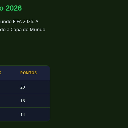
o 2026
Mundo FIFA 2026. A
dido a Copa do Mundo
S
PONTOS
20
16
14