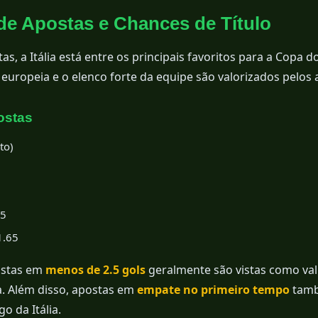
de Apostas e Chances de Título
s, a Itália está entre os principais favoritos para a Copa 
europeia e o elenco forte da equipe são valorizados pelos
ostas
to)
95
.65
postas em
menos de 2.5 gols
geralmente são vistas como val
a. Além disso, apostas em
empate no primeiro tempo
tamb
o da Itália.