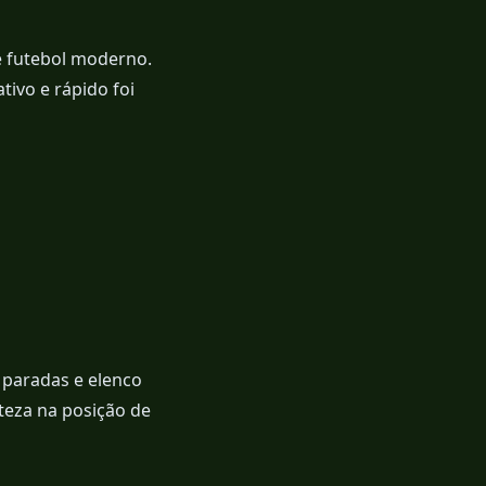
e futebol moderno.
tivo e rápido foi
s paradas e elenco
teza na posição de