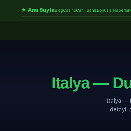
★ Ana Sayfa
Blog
Casino
Canlı Bahis
Bonuslar
Haberler
Italya — D
Italya —
detayli 