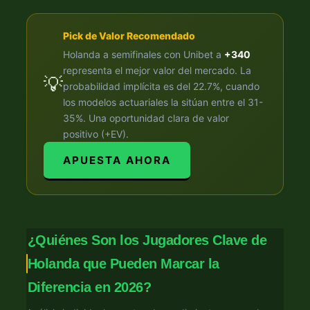
Pick de Valor Recomendado
Holanda a semifinales con Unibet a
+340
representa el mejor valor del mercado. La
💡
probabilidad implícita es del 22.7%, cuando
los modelos actuariales la sitúan entre el 31-
35%. Una oportunidad clara de valor
positivo (+EV).
APUESTA AHORA
¿Quiénes Son los Jugadores Clave de
Holanda que Pueden Marcar la
Diferencia en 2026?