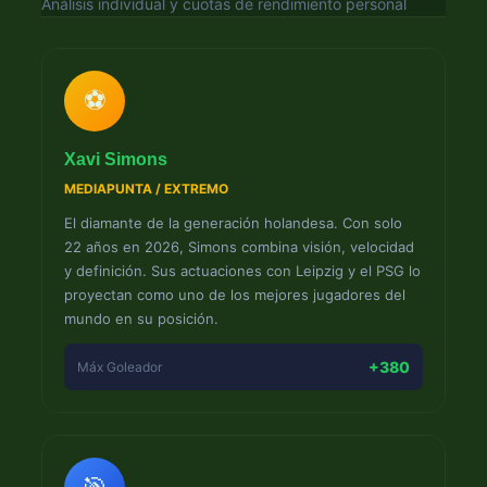
Análisis individual y cuotas de rendimiento personal
⚽
Xavi Simons
MEDIAPUNTA / EXTREMO
El diamante de la generación holandesa. Con solo
22 años en 2026, Simons combina visión, velocidad
y definición. Sus actuaciones con Leipzig y el PSG lo
proyectan como uno de los mejores jugadores del
mundo en su posición.
+380
Máx Goleador