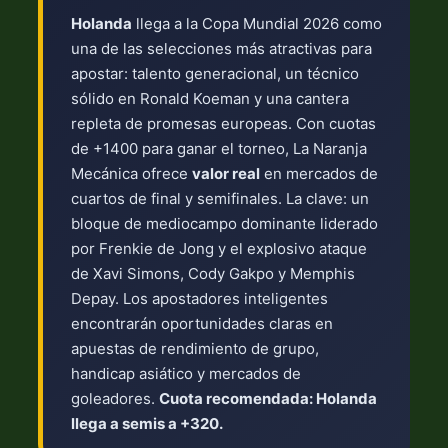
Holanda
llega a la Copa Mundial 2026 como
una de las selecciones más atractivas para
apostar: talento generacional, un técnico
sólido en Ronald Koeman y una cantera
repleta de promesas europeas. Con cuotas
de +1400 para ganar el torneo, La Naranja
Mecánica ofrece
valor real
en mercados de
cuartos de final y semifinales. La clave: un
bloque de mediocampo dominante liderado
por Frenkie de Jong y el explosivo ataque
de Xavi Simons, Cody Gakpo y Memphis
Depay. Los apostadores inteligentes
encontrarán oportunidades claras en
apuestas de rendimiento de grupo,
handicap asiático y mercados de
goleadores.
Cuota recomendada: Holanda
llega a semis a +320.