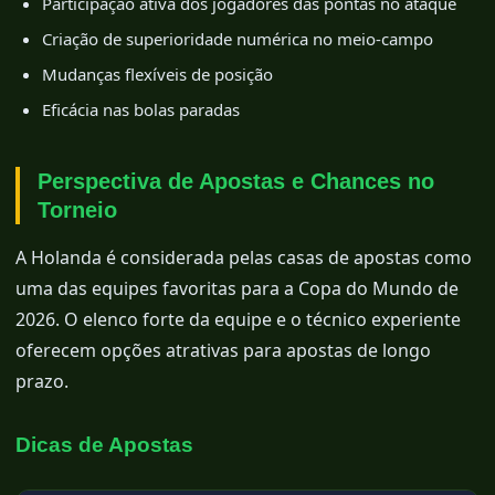
Participação ativa dos jogadores das pontas no ataque
Criação de superioridade numérica no meio-campo
Mudanças flexíveis de posição
Eficácia nas bolas paradas
Perspectiva de Apostas e Chances no
Torneio
A Holanda é considerada pelas casas de apostas como
uma das equipes favoritas para a Copa do Mundo de
2026. O elenco forte da equipe e o técnico experiente
oferecem opções atrativas para apostas de longo
prazo.
Dicas de Apostas