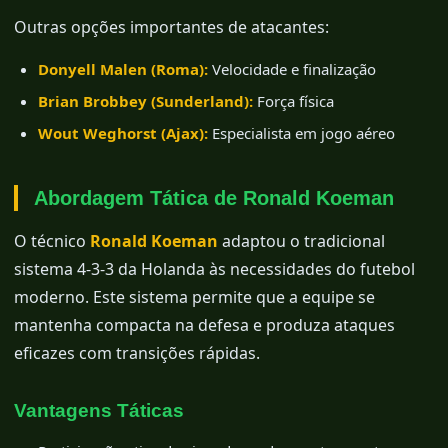
Outras opções importantes de atacantes:
Donyell Malen (Roma):
Velocidade e finalização
Brian Brobbey (Sunderland):
Força física
Wout Weghorst (Ajax):
Especialista em jogo aéreo
Abordagem Tática de Ronald Koeman
O técnico
Ronald Koeman
adaptou o tradicional
sistema 4-3-3 da Holanda às necessidades do futebol
moderno. Este sistema permite que a equipe se
mantenha compacta na defesa e produza ataques
eficazes com transições rápidas.
Vantagens Táticas