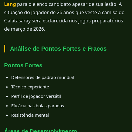
Lang
para o elenco candidato apesar de sua lesão. A
situação do jogador de 26 anos que veste a camisa do
Galatasaray será esclarecida nos jogos preparatórios
de março de 2026.
Análise de Pontos Fortes e Fracos
Pontos Fortes
Defensores de padrão mundial
Técnico experiente
Perfil de jogador versátil
Eficácia nas bolas paradas
Resistência mental
Áreas de Desenvolvimento