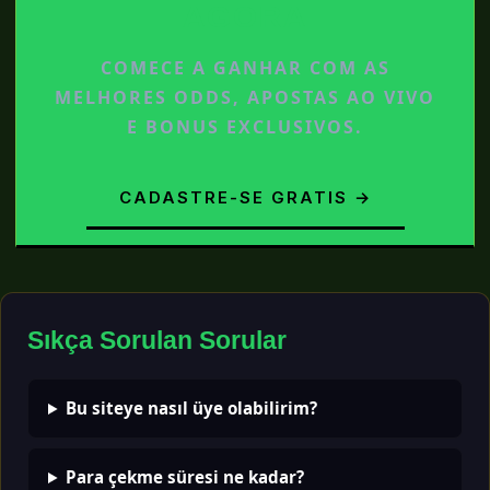
AGORA
COMECE A GANHAR COM AS
MELHORES ODDS, APOSTAS AO VIVO
E BONUS EXCLUSIVOS.
CADASTRE-SE GRATIS →
Sıkça Sorulan Sorular
Bu siteye nasıl üye olabilirim?
Para çekme süresi ne kadar?