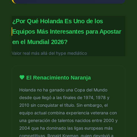
¿Por Qué Holanda Es Uno de los
Equipos Más Interesantes para Apostar
en el Mundial 2026?
Valor real más allá del hype mediático
🧡 El Renacimiento Naranja
Holanda no ha ganado una Copa del Mundo
desde que llegó a las finales de 1974, 1978 y
2010 sin conquistar el título. Sin embargo, el
equipo actual combina experiencia veterana con
una generación de talentos nacidos entre 2000 y
2004 que ha dominado las ligas europeas más
competitivas. Ronald Koeman, quien devolvió a