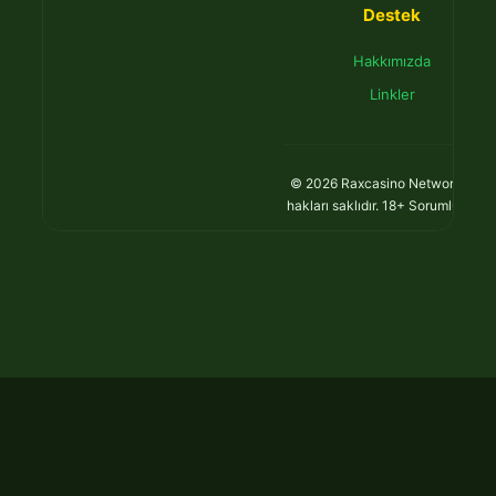
Destek
Hakkımızda
Linkler
© 2026 Raxcasino Network. Tüm
hakları saklıdır. 18+ Sorumlu oyun