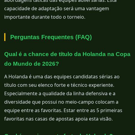
abordagens táticas das equipes adversárias. Esta
capacidade de adaptação será uma vantagem
importante durante todo o torneio.
Perguntas Frequentes (FAQ)
Qual é a chance de título da Holanda na Copa
do Mundo de 2026?
A Holanda é uma das equipes candidatas sérias ao
título com seu elenco forte e técnico experiente.
Especialmente a qualidade da linha defensiva e a
diversidade que possui no meio-campo colocam a
equipe entre as favoritas. Estar entre as 5 primeiras
favoritas nas casas de apostas apoia esta visão.