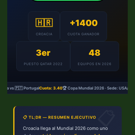
🇭🇷
+1400
CROACIA
CUOTA GANADOR
3er
48
PUESTO QATAR 2022
EQUIPOS EN 2026
acia vs 🇵🇹 Portugal
Cuota: 3.40
🏆 Copa Mundial 2026 · Sede: USA/MX
📋
📋 TL;DR — RESUMEN EJECUTIVO
Croacia llega al Mundial 2026 como uno