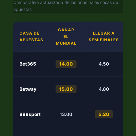
Comparativa actualizada de las principales casas de
apuestas
GANAR
CASA DE
LLEGAR A
EL
APUESTAS
SEMIFINALES
G
MUNDIAL
Bet365
14.00
4.50
Betway
15.00
4.80
888sport
13.00
5.20