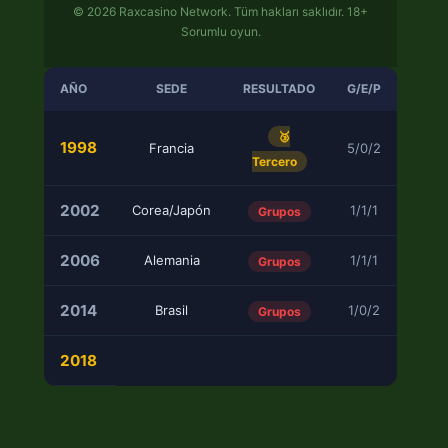
© 2026 Raxcasino Network. Tüm hakları saklıdır. 18+
Sorumlu oyun.
AÑO
SEDE
RESULTADO
G/E/P
🥉
1998
Francia
5/0/2
Tercero
2002
Corea/Japón
1/1/1
Grupos
2006
Alemania
1/1/1
Grupos
2014
Brasil
1/0/2
Grupos
2018