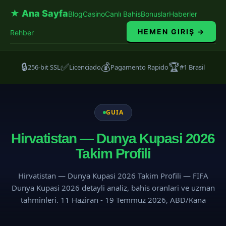
★ Ana Sayfa
Blog
Casino
Canlı Bahis
Bonuslar
Haberler
HEMEN GIRIŞ →
Rehber
🔒
✅
💰
🏆
256-bit SSL
Licenciado
Pagamento Rapido
#1 Brasil
GUIA
Hirvatistan — Dunya Kupasi 2026
Takim Profili
Hirvatistan — Dunya Kupasi 2026 Takim Profili — FIFA
Dunya Kupasi 2026 detayli analiz, bahis oranlari ve uzman
tahminleri. 11 Haziran - 19 Temmuz 2026, ABD/Kana