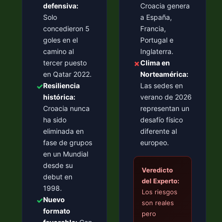
defensiva:
Croacia genera
Solo
a España,
concedieron 5
Francia,
goles en el
Portugal e
camino al
Inglaterra.
tercer puesto
✗
Clima en
en Qatar 2022.
Norteamérica:
✓
Resiliencia
Las sedes en
histórica:
verano de 2026
Croacia nunca
representan un
ha sido
desafío físico
eliminada en
diferente al
fase de grupos
europeo.
en un Mundial
desde su
Veredicto
debut en
del Experto:
1998.
Los riesgos
✓
Nuevo
son reales
formato
pero