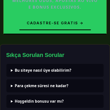
MELHORES ODDS, APOSTAS AO VIVO
E BONUS EXCLUSIVOS.
CADASTRE-SE GRATIS →
Sıkça Sorulan Sorular
Bu siteye nasıl üye olabilirim?
Para çekme süresi ne kadar?
Hoşgeldin bonusu var mı?