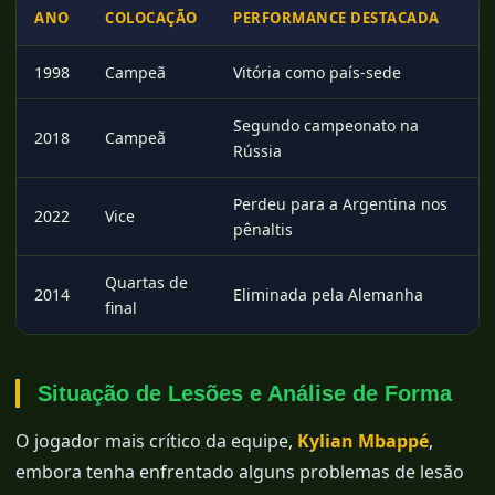
ANO
COLOCAÇÃO
PERFORMANCE DESTACADA
1998
Campeã
Vitória como país-sede
Segundo campeonato na
2018
Campeã
Rússia
Perdeu para a Argentina nos
2022
Vice
pênaltis
Quartas de
2014
Eliminada pela Alemanha
final
Situação de Lesões e Análise de Forma
O jogador mais crítico da equipe,
Kylian Mbappé
,
embora tenha enfrentado alguns problemas de lesão