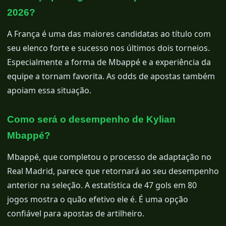
2026?
A França é uma das maiores candidatas ao título com
seu elenco forte e sucesso nos últimos dois torneios.
Especialmente a forma de Mbappé e a experiência da
equipe a tornam favorita. As odds de apostas também
apoiam essa situação.
Como será o desempenho de Kylian
Mbappé?
Mbappé, que completou o processo de adaptação no
Real Madrid, parece que retornará ao seu desempenho
anterior na seleção. A estatística de 47 gols em 80
jogos mostra o quão efetivo ele é. É uma opção
confiável para apostas de artilheiro.