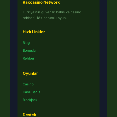
Raxcasino Network
Türkiye'nin güvenilir bahis ve casino
rehberi. 18+ sorumlu oyun.
Hızlı Linkler
Blog
Bonuslar
Rehber
Oyunlar
Casino
Canlı Bahis
Blackjack
Destek