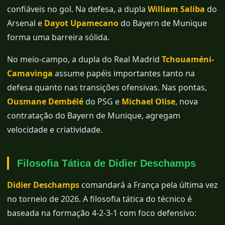
confiáveis no gol. Na defesa, a dupla
William Saliba
do
Arsenal e
Dayot Upamecano
do Bayern de Munique
forma uma barreira sólida.
No meio-campo, a dupla do Real Madrid
Tchouaméni-
Camavinga
assume papéis importantes tanto na
defesa quanto nas transições ofensivas. Nas pontas,
Ousmane Dembélé
do PSG e
Michael Olise
, nova
contratação do Bayern de Munique, agregam
velocidade e criatividade.
Filosofia Tática de Didier Deschamps
Didier Deschamps
comandará a França pela última vez
no torneio de 2026. A filosofia tática do técnico é
baseada na formação 4-2-3-1 com foco defensivo: