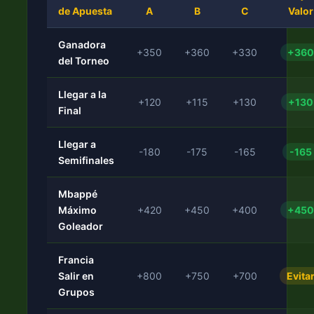
de Apuesta
A
B
C
Valor
Ganadora
+350
+360
+330
+360
del Torneo
Llegar a la
+120
+115
+130
+130
Final
Llegar a
-180
-175
-165
-165
Semifinales
Mbappé
Máximo
+420
+450
+400
+450
Goleador
Francia
Salir en
+800
+750
+700
Evita
Grupos