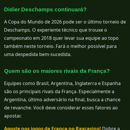
Didier Deschamps continuará?
A Copa do Mundo de 2026 pode ser o último torneio de
Deschamps. O experiente técnico que trouxe o
campeonato em 2018 quer levar sua equipe ao topo
também neste torneio. Fará o melhor possível para
uma despedida bem-sucedida.
Quem são os maiores rivais da França?
Equipes como Brasil, Argentina, Inglaterra e Espanha
são os principais rivais da França. Especialmente a
Argentina, último adversário na final, busca a chance
de revanche. Você deve considerar esses fatores ao
apostar.
Aposte nos jogos da França no Raxcasino!
Dobre a