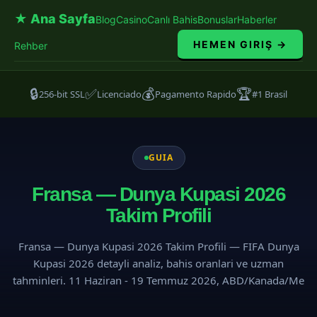
★ Ana Sayfa
Blog
Casino
Canlı Bahis
Bonuslar
Haberler
HEMEN GIRIŞ →
Rehber
🔒
✅
💰
🏆
256-bit SSL
Licenciado
Pagamento Rapido
#1 Brasil
GUIA
Fransa — Dunya Kupasi 2026
Takim Profili
Fransa — Dunya Kupasi 2026 Takim Profili — FIFA Dunya
Kupasi 2026 detayli analiz, bahis oranlari ve uzman
tahminleri. 11 Haziran - 19 Temmuz 2026, ABD/Kanada/Me