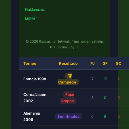
Hakkımızda
Linkler
© 2026 Raxcasino Network. Tüm hakları saklıdır.
18+ Sorumlu oyun.
Torneo
Resultado
PJ
GF
GC
🏆
Francia 1998
7
15
2
Campeón
Corea/Japón
Fase
3
0
3
2002
Grupos
Alemania
Semifinales
6
9
3
2006