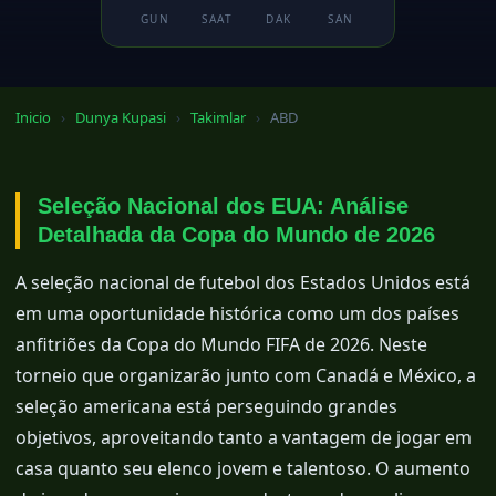
GUN
SAAT
DAK
SAN
Inicio
›
Dunya Kupasi
›
Takimlar
›
ABD
Seleção Nacional dos EUA: Análise
Detalhada da Copa do Mundo de 2026
A seleção nacional de futebol dos Estados Unidos está
em uma oportunidade histórica como um dos países
anfitriões da Copa do Mundo FIFA de 2026. Neste
torneio que organizarão junto com Canadá e México, a
seleção americana está perseguindo grandes
objetivos, aproveitando tanto a vantagem de jogar em
casa quanto seu elenco jovem e talentoso. O aumento