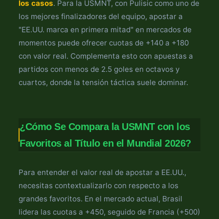
los casos
. Para la USMNT, con Pulisic como uno de
los mejores finalizadores del equipo, apostar a
"EE.UU. marca en primera mitad" en mercados de
momentos puede ofrecer cuotas de +140 a +180
con valor real. Complementa esto con apuestas a
partidos con menos de 2.5 goles en octavos y
cuartos, donde la tensión táctica suele dominar.
¿Cómo Se Compara la USMNT con los
Favoritos al Título en el Mundial 2026?
Para entender el valor real de apostar a EE.UU.,
necesitas contextualizarlo con respecto a los
grandes favoritos. En el mercado actual, Brasil
lidera las cuotas a +450, seguido de Francia (+500)