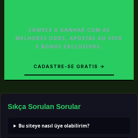
COMECE A APOSTAR
AGORA
COMECE A GANHAR COM AS
MELHORES ODDS, APOSTAS AO VIVO
E BONUS EXCLUSIVOS.
CADASTRE-SE GRATIS →
Sıkça Sorulan Sorular
Bu siteye nasıl üye olabilirim?