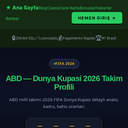
★ Ana Sayfa
Blog
Casino
Canlı Bahis
Bonuslar
Haberler
HEMEN GIRIŞ →
Rehber
🔒
✅
💰
🏆
256-bit SSL
Licenciado
Pagamento Rapido
#1 Brasil
FIFA 2026
ABD — Dunya Kupasi 2026 Takim
Profili
ABD milli takimi 2026 FIFA Dunya Kupasi detayli analiz,
kadro, bahis oranlari.
--
--
--
--