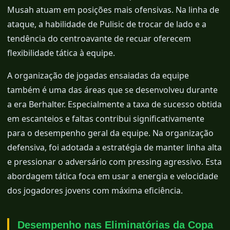
Musah atuam em posições mais ofensivas. Na linha de
ataque, a habilidade de Pulisic de trocar de lado e a
tendência do centroavante de recuar oferecem
flexibilidade tática à equipe.
A organização de jogadas ensaiadas da equipe
também é uma das áreas que se desenvolveu durante
a era Berhalter. Especialmente a taxa de sucesso obtida
em escanteios e faltas contribui significativamente
para o desempenho geral da equipe. Na organização
defensiva, foi adotada a estratégia de manter linha alta
e pressionar o adversário com pressing agressivo. Esta
abordagem tática foca em usar a energia e velocidade
dos jogadores jovens com máxima eficiência.
Desempenho nas Eliminatórias da Copa