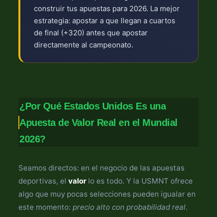
construir tus apuestas para 2026. La mejor
estrategia: apostar a que llegan a cuartos
de final (+320) antes que apostar
directamente al campeonato.
¿Por Qué Estados Unidos Es una
Apuesta de Valor Real en el Mundial
2026?
Seamos directos: en el negocio de las apuestas
deportivas, el
valor
lo es todo. Y la USMNT ofrece
algo que muy pocas selecciones pueden igualar en
este momento:
precio alto con probabilidad real
.