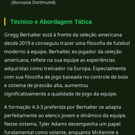
(Borussia Dortmund)
Técnico e Abordagem Tática
Gregg Berhalter está à frente da seleção americana
desde 2019 e conseguiu trazer uma filosofia de futebol
moderno à equipe. Berhalter, ex-jogador da seleção
americana, reflete na sua equipe as experiências
adquiridas como treinador na Europa. Especialmente
com sua filosofia de jogo baseada no controle de bola
e sistema de pressão alta, aumentou
significativamente a qualidade de jogo da equipe.
A formação 4-3-3 preferida por Berhalter se adapta
perfeitamente ao elenco jovem e dinâmico da equipe.
Neste sistema, Tyler Adams desempenha um papel
fundamental como volante, enquanto McKennie e