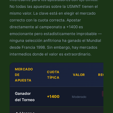
No todas las apuestas sobre la USMNT tienen el
mismo valor. La clave está en elegir el mercado
correcto con la cuota correcta. Apostar
directamente al campeonato a +1400 es
emocionante pero estadísticamente improbable —
ninguna selección anfitriona ha ganado el Mundial
desde Francia 1998. Sin embargo, hay mercados
intermedios donde el valor es extraordinario.
MERCADO
CUOTA
DE
VALOR
RECOME
TÍPICA
APUESTA
Ganador
Solo 
+1400
Moderado
del Torneo
do