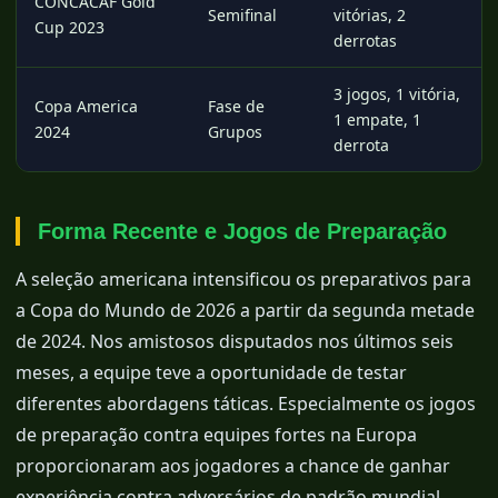
CONCACAF Gold
Semifinal
vitórias, 2
Cup 2023
derrotas
3 jogos, 1 vitória,
Copa America
Fase de
1 empate, 1
2024
Grupos
derrota
Forma Recente e Jogos de Preparação
A seleção americana intensificou os preparativos para
a Copa do Mundo de 2026 a partir da segunda metade
de 2024. Nos amistosos disputados nos últimos seis
meses, a equipe teve a oportunidade de testar
diferentes abordagens táticas. Especialmente os jogos
de preparação contra equipes fortes na Europa
proporcionaram aos jogadores a chance de ganhar
experiência contra adversários de padrão mundial.