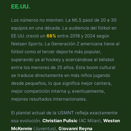
EE.UU.
Los números no mienten. La MLS pasó de 20 a 30
equipos en una década. La audiencia del fútbol en
EE.UU. creció un
68%
entre 2018 y 2024 según
Nielsen Sports. La Generación Z americana tiene al
fútbol como el tercer deporte más popular,
superando ya al hockey y acercándose al béisbol
entre los menores de 25 años. Este boom cultural
se traduce directamente en más niños jugando
desde pequeños, lo que significa mejor cantera,
mejor competición interna y, eventualmente,
mejores resultados internacionales.
El plantel actual de la USMNT refleja exactamente
esa evolución.
Christian Pulisic
(AC Milan),
Weston
McKennie
(Juventus),
Giovanni Reyna