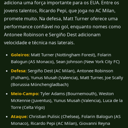
adiciona uma força importante para os EUA. Entre os
jovens talentos, Ricardo Pepi, que joga no AC Milan,
promete muito. Na defesa, Matt Turner oferece uma
performance confiável no gol, enquanto nomes como
Antonee Robinson e Sergiño Dest adicionam
velocidade e técnica nas laterais.
Goleiros:
Matt Turner (Nottingham Forest), Folarin
Balogun (AS Monaco), Sean Johnson (New York City FC)
Defesa:
Sergiño Dest (AC Milan), Antonee Robinson
(Fulham), Yunus Musah (Valencia), Matt Turner, Joe Scally
(Borussia Mönchengladbach)
Meio-Campo:
Tyler Adams (Bournemouth), Weston
McKennie (Juventus), Yunus Musah (Valencia), Luca de la
Torre (Celta Vigo)
Ataque:
Christian Pulisic (Chelsea), Folarin Balogun (AS
Monaco), Ricardo Pepi (AC Milan), Giovanni Reyna