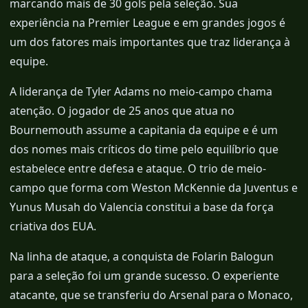
marcando mais de 30 gols pela seleção. Sua
experiência na Premier League e em grandes jogos é
um dos fatores mais importantes que traz liderança à
equipe.
A liderança de Tyler Adams no meio-campo chama
atenção. O jogador de 25 anos que atua no
Bournemouth assume a capitania da equipe e é um
dos nomes mais críticos do time pelo equilíbrio que
estabelece entre defesa e ataque. O trio de meio-
campo que forma com Weston McKennie da Juventus e
Yunus Musah do Valencia constitui a base da força
criativa dos EUA.
Na linha de ataque, a conquista de Folarin Balogun
para a seleção foi um grande sucesso. O experiente
atacante, que se transferiu do Arsenal para o Monaco,