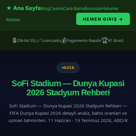
★ Ana Sayfa
Blog
Casino
Canlı Bahis
Bonuslar
Haberler
HEMEN GIRIŞ →
Rehber
🔒
✅
💰
🏆
256-bit SSL
Licenciado
Pagamento Rapido
#1 Brasil
GUIA
SoFi Stadium — Dunya Kupasi
2026 Stadyum Rehberi
SoFi Stadium — Dunya Kupasi 2026 Stadyum Rehberi —
FIFA Dunya Kupasi 2026 detayli analiz, bahis oranlari ve
uzman tahminleri. 11 Haziran - 19 Temmuz 2026, ABD/K