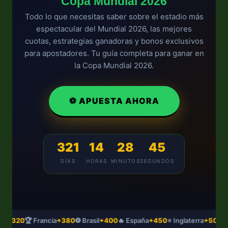
Copa Mundial 2026
Todo lo que necesitas saber sobre el estadio más
espectacular del Mundial 2026, las mejores
cuotas, estrategias ganadoras y bonos exclusivos
para apostadores. Tu guía completa para ganar en
la Copa Mundial 2026.
⚽ APUESTA AHORA
321
14
28
45
DÍAS
HORAS
MINUTOS
SEGUNDOS
na
+320
🏆 Francia
+380
⚽ Brasil
+400
🔥 España
+450
⭐ Inglaterra
+500
🎯