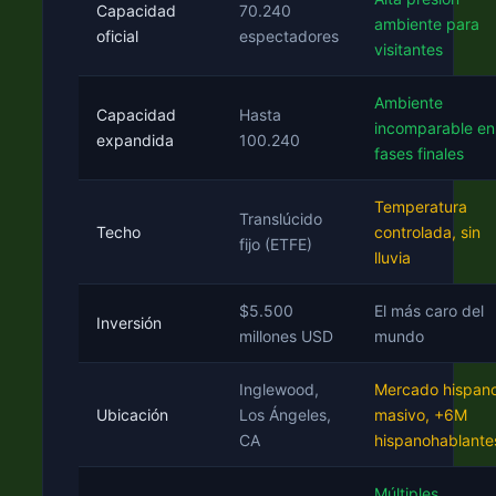
Capacidad
70.240
ambiente para
oficial
espectadores
visitantes
Ambiente
Capacidad
Hasta
incomparable en
expandida
100.240
fases finales
Temperatura
Translúcido
Techo
controlada, sin
fijo (ETFE)
lluvia
$5.500
El más caro del
Inversión
millones USD
mundo
Inglewood,
Mercado hispan
Ubicación
Los Ángeles,
masivo, +6M
CA
hispanohablante
Múltiples