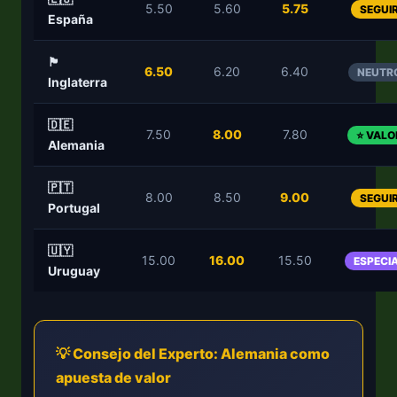
5.50
5.60
5.75
SEGUI
España
🏴󠁧󠁢󠁥󠁮󠁧󠁿
6.50
6.20
6.40
NEUTR
Inglaterra
🇩🇪
7.50
8.00
7.80
⭐ VALO
Alemania
🇵🇹
8.00
8.50
9.00
SEGUI
Portugal
🇺🇾
15.00
16.00
15.50
ESPECI
Uruguay
💡 Consejo del Experto: Alemania como
apuesta de valor