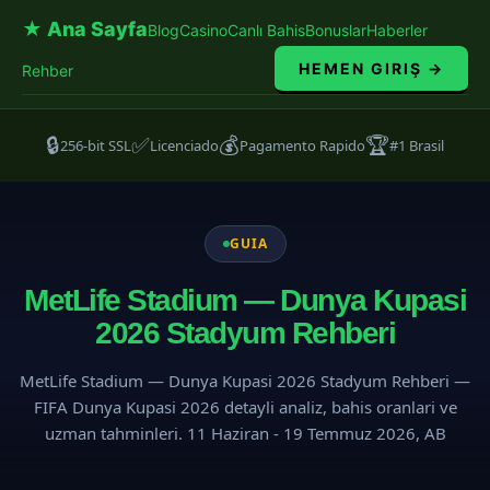
★ Ana Sayfa
Blog
Casino
Canlı Bahis
Bonuslar
Haberler
HEMEN GIRIŞ →
Rehber
🔒
✅
💰
🏆
256-bit SSL
Licenciado
Pagamento Rapido
#1 Brasil
GUIA
MetLife Stadium — Dunya Kupasi
2026 Stadyum Rehberi
MetLife Stadium — Dunya Kupasi 2026 Stadyum Rehberi —
FIFA Dunya Kupasi 2026 detayli analiz, bahis oranlari ve
uzman tahminleri. 11 Haziran - 19 Temmuz 2026, AB