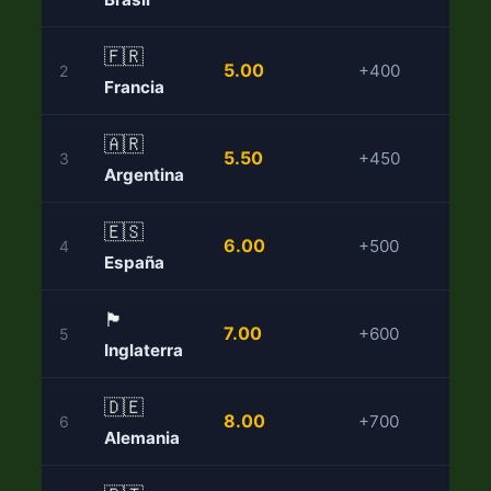
🇫🇷
5.00
+400
2
Francia
🇦🇷
5.50
+450
3
Argentina
🇪🇸
6.00
+500
4
España
🏴󠁧󠁢󠁥󠁮󠁧󠁿
7.00
+600
5
Inglaterra
🇩🇪
8.00
+700
6
Alemania