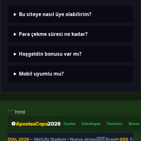
Bu siteye nasıl üye olabilirim?
Para çekme süresi ne kadar?
Hoşgeldin bonusu var mı?
Mobil uyumlu mu?
```html
⚽
ApostasCopa
2026
Cuotas
Estrategias
Favoritos
Bonos
UNDIAL 2026
— MetLife Stadium • Nueva Jersey
🇧🇷 Brasil
+350
· Favor