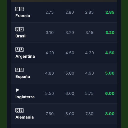
🇫🇷
2.75
2.80
2.85
2.85
Francia
🇧🇷
3.10
3.20
3.15
3.20
Brasil
🇦🇷
4.20
4.50
4.30
4.50
Argentina
🇪🇸
4.80
5.00
4.90
5.00
España
🏴󠁧󠁢󠁥󠁮󠁧󠁿
5.50
6.00
5.75
6.00
Inglaterra
🇩🇪
7.50
8.00
7.80
8.00
Alemania