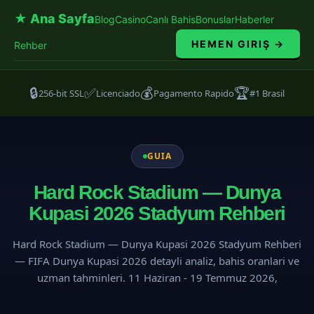
★ Ana Sayfa
Blog
Casino
Canlı Bahis
Bonuslar
Haberler
HEMEN GIRIŞ →
Rehber
🔒
✅
💰
🏆
256-bit SSL
Licenciado
Pagamento Rapido
#1 Brasil
GUIA
Hard Rock Stadium — Dunya
Kupasi 2026 Stadyum Rehberi
Hard Rock Stadium — Dunya Kupasi 2026 Stadyum Rehberi
— FIFA Dunya Kupasi 2026 detayli analiz, bahis oranlari ve
uzman tahminleri. 11 Haziran - 19 Temmuz 2026,