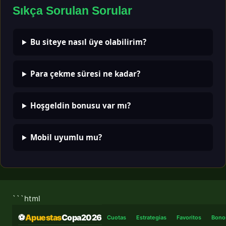
Sıkça Sorulan Sorular
Bu siteye nasıl üye olabilirim?
Para çekme süresi ne kadar?
Hoşgeldin bonusu var mı?
Mobil uyumlu mu?
```html
⚽
Apuestas
Copa2026
Cuotas
Estrategias
Favoritos
Bono