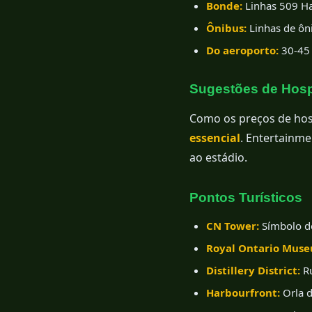
Bonde:
Linhas 509 Ha
Ônibus:
Linhas de ôn
Do aeroporto:
30-45 
Sugestões de Ho
Como os preços de ho
essencial
. Entertainme
ao estádio.
Pontos Turísticos
CN Tower:
Símbolo de
Royal Ontario Mus
Distillery District:
Ru
Harbourfront:
Orla d