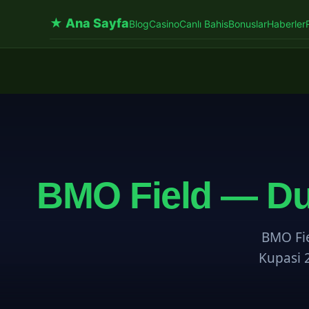
★ Ana Sayfa
Blog
Casino
Canlı Bahis
Bonuslar
Haberler
BMO Field — Du
BMO Fi
Kupasi 2