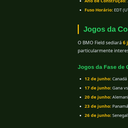
Ano de Construção:
Fuso Horário:
EDT (UT
Jogos da C
O BMO Field sediará
6 
particularmente intere
Jogos da Fase de 
12 de junho:
Canadá 
17 de junho:
Gana vs
20 de junho:
Alemanh
23 de junho:
Panamá 
26 de junho:
Senegal 