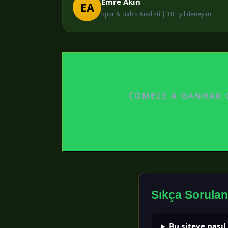
Emre Akin
EA
Spor & Bahis Analisti | 10+ yil deneyim
COMECE A GANHAR C
Sıkça Sorulan
Bu siteye nasıl