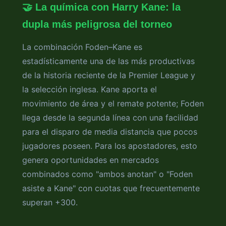
🤝 La química con Harry Kane: la
dupla más peligrosa del torneo
La combinación Foden–Kane es
estadísticamente una de las más productivas
de la historia reciente de la Premier League y
la selección inglesa. Kane aporta el
movimiento de área y el remate potente; Foden
llega desde la segunda línea con una facilidad
para el disparo de media distancia que pocos
jugadores poseen. Para los apostadores, esto
genera oportunidades en mercados
combinados como "ambos anotan" o "Foden
asiste a Kane" con cuotas que frecuentemente
superan +300.