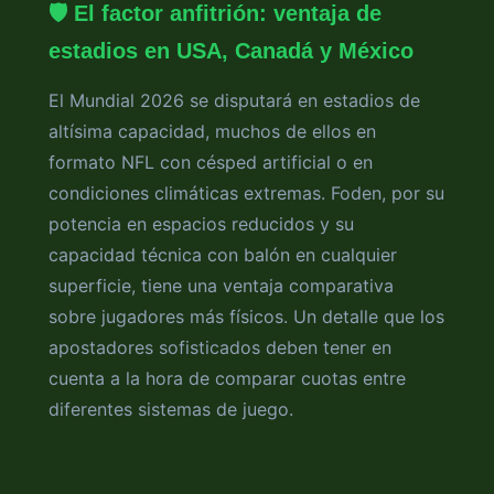
🛡️ El factor anfitrión: ventaja de
estadios en USA, Canadá y México
El Mundial 2026 se disputará en estadios de
altísima capacidad, muchos de ellos en
formato NFL con césped artificial o en
condiciones climáticas extremas. Foden, por su
potencia en espacios reducidos y su
capacidad técnica con balón en cualquier
superficie, tiene una ventaja comparativa
sobre jugadores más físicos. Un detalle que los
apostadores sofisticados deben tener en
cuenta a la hora de comparar cuotas entre
diferentes sistemas de juego.