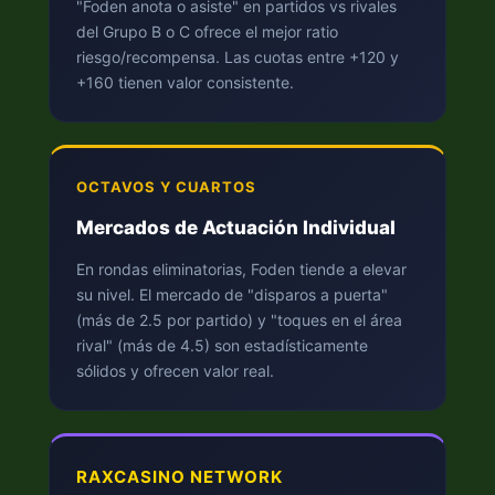
"Foden anota o asiste" en partidos vs rivales
del Grupo B o C ofrece el mejor ratio
riesgo/recompensa. Las cuotas entre +120 y
+160 tienen valor consistente.
OCTAVOS Y CUARTOS
Mercados de Actuación Individual
En rondas eliminatorias, Foden tiende a elevar
su nivel. El mercado de "disparos a puerta"
(más de 2.5 por partido) y "toques en el área
rival" (más de 4.5) son estadísticamente
sólidos y ofrecen valor real.
RAXCASINO NETWORK