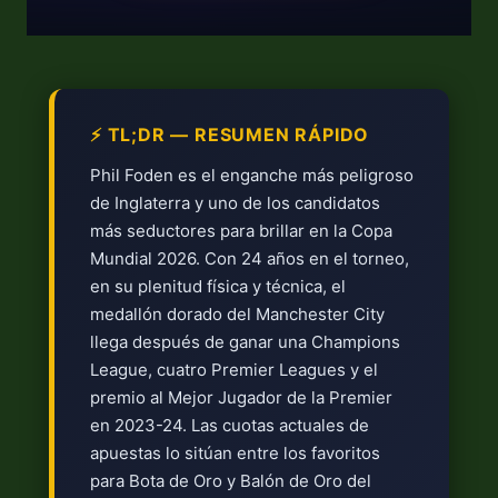
⚡ TL;DR — RESUMEN RÁPIDO
Phil Foden es el enganche más peligroso
de Inglaterra y uno de los candidatos
más seductores para brillar en la Copa
Mundial 2026. Con 24 años en el torneo,
en su plenitud física y técnica, el
medallón dorado del Manchester City
llega después de ganar una Champions
League, cuatro Premier Leagues y el
premio al Mejor Jugador de la Premier
en 2023-24. Las cuotas actuales de
apuestas lo sitúan entre los favoritos
para Bota de Oro y Balón de Oro del