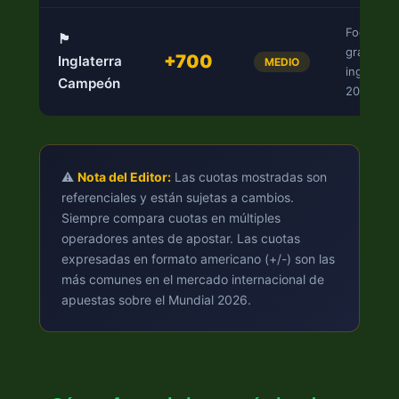
Foden es 
🏴󠁧󠁢󠁥󠁮󠁧󠁿
gran esp
+700
Inglaterra
MEDIO
inglesa p
Campeón
2026
⚠️
Nota del Editor:
Las cuotas mostradas son
referenciales y están sujetas a cambios.
Siempre compara cuotas en múltiples
operadores antes de apostar. Las cuotas
expresadas en formato americano (+/-) son las
más comunes en el mercado internacional de
apuestas sobre el Mundial 2026.