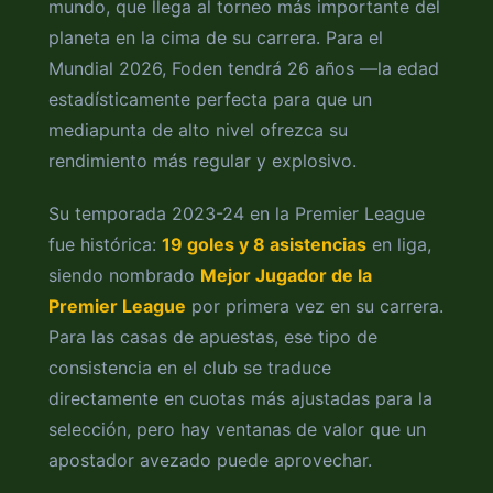
mundo, que llega al torneo más importante del
planeta en la cima de su carrera. Para el
Mundial 2026, Foden tendrá 26 años —la edad
estadísticamente perfecta para que un
mediapunta de alto nivel ofrezca su
rendimiento más regular y explosivo.
Su temporada 2023-24 en la Premier League
fue histórica:
19 goles y 8 asistencias
en liga,
siendo nombrado
Mejor Jugador de la
Premier League
por primera vez en su carrera.
Para las casas de apuestas, ese tipo de
consistencia en el club se traduce
directamente en cuotas más ajustadas para la
selección, pero hay ventanas de valor que un
apostador avezado puede aprovechar.