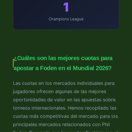
1
Champions League
¿Cuáles son las mejores cuotas para
apostar a Foden en el Mundial 2026?
Las cuotas en los mercados individuales para
jugadores ofrecen algunas de las mejores
oportunidades de valor en las apuestas sobre
torneos internacionales. Hemos recopilado las
cuotas más competitivas del mercado para los
principales mercados relacionados con Phil