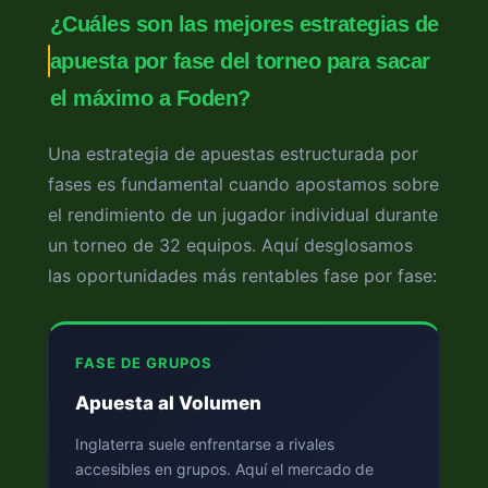
¿Cuáles son las mejores estrategias de
apuesta por fase del torneo para sacar
el máximo a Foden?
Una estrategia de apuestas estructurada por
fases es fundamental cuando apostamos sobre
el rendimiento de un jugador individual durante
un torneo de 32 equipos. Aquí desglosamos
las oportunidades más rentables fase por fase:
FASE DE GRUPOS
Apuesta al Volumen
Inglaterra suele enfrentarse a rivales
accesibles en grupos. Aquí el mercado de