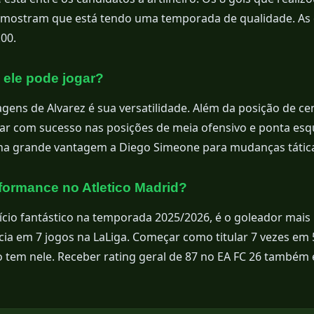
0 mostram que está tendo uma temporada de qualidade. As
.00.
 ele pode jogar?
ens de Alvarez é sua versatilidade. Além da posição de cen
 com sucesso nas posições de meia ofensivo e ponta esq
iona grande vantagem a Diego Simeone para mudanças tátic
formance no Atletico Madrid?
nício fantástico na temporada 2025/2026, é o goleador mai
ncia em 7 jogos na LaLiga. Começar como titular 7 vezes em
o tem nele. Receber rating geral de 87 no EA FC 26 também 