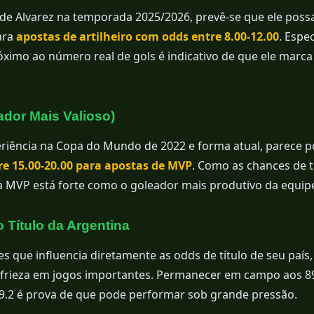
e Alvarez na temporada 2025/2026, prevê-se que ele possa
ara
apostas de artilheiro com odds entre 8.00-12.00
. Espe
próximo ao número real de gols é indicativo de que ele marc
dor Mais Valioso)
iência na Copa do Mundo de 2022 e forma atual, parece pos
re 15.00-20.00 para apostas de MVP
. Como as chances de t
 a MVP está forte como o goleador mais produtivo da equip
 Título da Argentina
 que influencia diretamente as odds de título de seu país,
 frieza em jogos importantes. Permanecer em campo aos 89
9.2 é prova de que pode performar sob grande pressão.