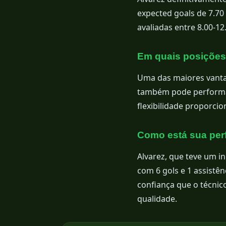
expected goals de 7.7
avaliadas entre 8.00-12
Em quais posições
Uma das maiores vantag
também pode performar
flexibilidade proporc
Como está sua per
Alvarez, que teve um i
com 6 gols e 1 assistê
confiança que o técnic
qualidade.