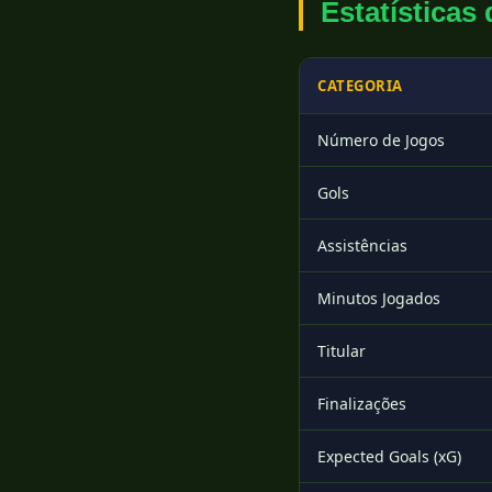
Estatísticas
CATEGORIA
Número de Jogos
Gols
Assistências
Minutos Jogados
Titular
Finalizações
Expected Goals (xG)