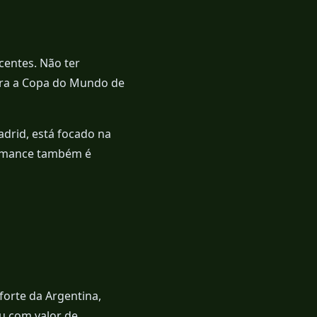
entes. Não ter
para a Copa do Mundo de
adrid, está focado na
ormance também é
forte da Argentina,
ou com valor de