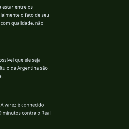
 estar entre os
cialmente o fato de seu
a com qualidade, não
sível que ele seja
ítulo da Argentina são
e.
 Alvarez é conhecido
 minutos contra o Real