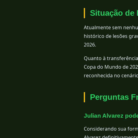
Situação de 
Atualmente sem nenhum
histórico de lesões gr
2026.
Quanto à transferência,
Copa do Mundo de 2026
reconhecida no cenário
Perguntas F
Julian Alvarez pod
Considerando sua forma
Alvarez definitivamente