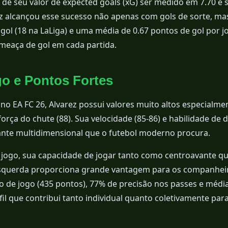
o de seu valor de expected goals (xG) ser medido em 7.70 e
z alcançou esse sucesso não apenas com gols de sorte, ma
gol (18 na LaLiga) e uma média de 0.67 pontos de gol por jog
meaça de gol em cada partida.
go e Pontos Fortes
no EA FC 26, Alvarez possui valores muito altos especialmen
orça do chute (88). Sua velocidade (85-86) e habilidade de d
cante multidimensional que o futebol moderno procura.
 jogo, sua capacidade de jogar tanto como centroavante q
squerda proporciona grande vantagem para os companheir
são de jogo (435 pontos), 77% de precisão nos passes e médi
il que contribui tanto individual quanto coletivamente par