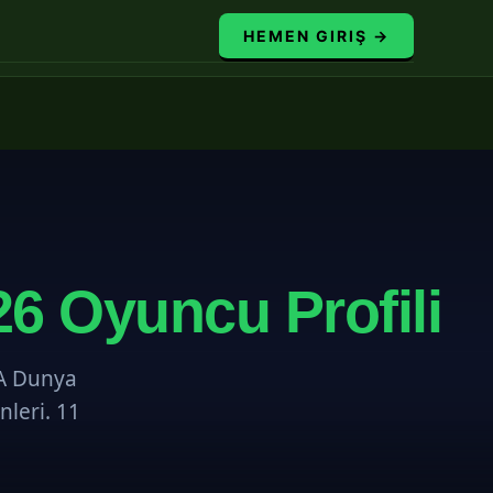
HEMEN GIRIŞ →
6 Oyuncu Profili
FA Dunya
nleri. 11