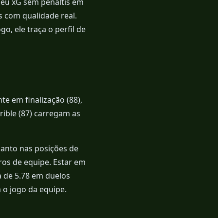
 seu xG sem pênaltis em
s com qualidade real.
o, ele traça o perfil de
te em finalização (88),
rible (87) carregam as
uanto nas posições de
os de equipe. Estar em
a de 5.78 em duelos
a o jogo da equipe.