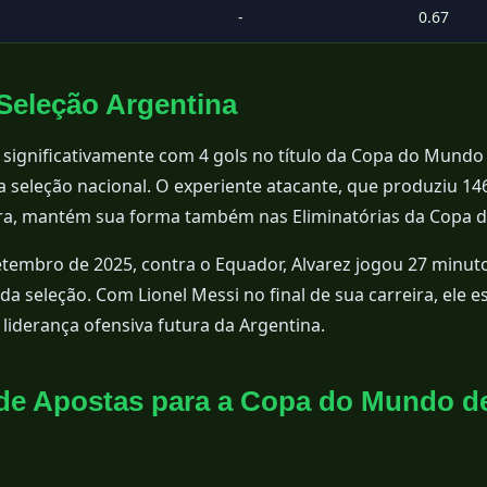
-
0.67
Seleção Argentina
u significativamente com 4 gols no título da Copa do Mundo
 seleção nacional. O experiente atacante, que produziu 146
ira, mantém sua forma também nas Eliminatórias da Copa 
etembro de 2025, contra o Equador, Alvarez jogou 27 minut
a seleção. Com Lionel Messi no final de sua carreira, ele e
liderança ofensiva futura da Argentina.
 de Apostas para a Copa do Mundo d