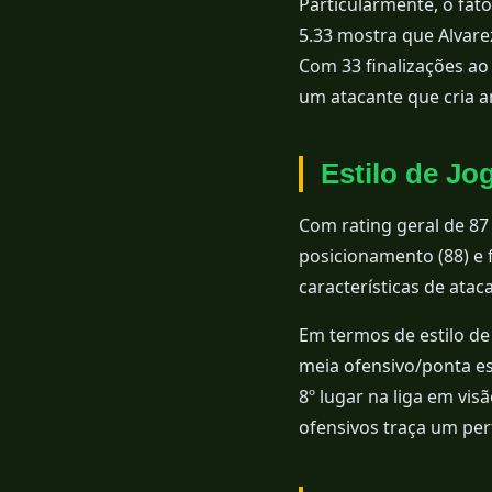
Particularmente, o fat
5.33 mostra que Alvare
Com 33 finalizações ao 
um atacante que cria a
Estilo de Jo
Com rating geral de 87 
posicionamento (88) e f
características de ata
Em termos de estilo de
meia ofensivo/ponta e
8º lugar na liga em vi
ofensivos traça um perf