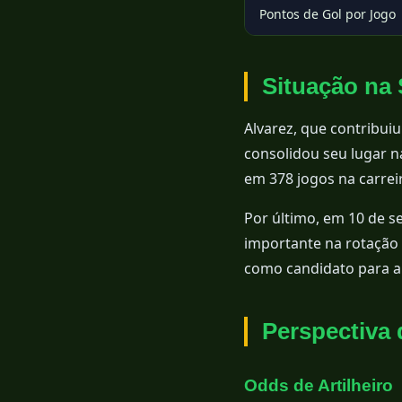
Pontos de Gol por Jogo
Situação na 
Alvarez, que contribui
consolidou seu lugar na
em 378 jogos na carre
Por último, em 10 de s
importante na rotação d
como candidato para a 
Perspectiva
Odds de Artilheiro