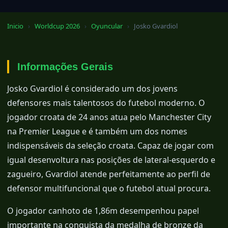
Inicio
›
Worldcup 2026
›
Oyuncular
›
Josko Gvardiol
Informações Gerais
Josko Gvardiol é considerado um dos jovens
defensores mais talentosos do futebol moderno. O
jogador croata de 24 anos atua pelo Manchester City
na Premier League e é também um dos nomes
indispensáveis da seleção croata. Capaz de jogar com
igual desenvoltura nas posições de lateral-esquerdo e
zagueiro, Gvardiol atende perfeitamente ao perfil de
defensor multifuncional que o futebol atual procura.
O jogador canhoto de 1,86m desempenhou papel
importante na conquista da medalha de bronze da