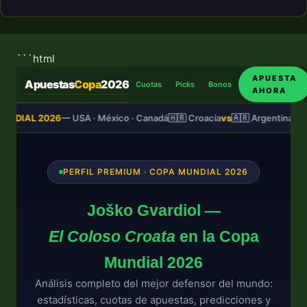
```html
APUESTA
Apuestas
Copa
2026
Cuotas
Picks
Bonos
AHORA
UNDIAL 2026
— USA · México · Canadá
🇭🇷 Croacia
vs
🇦🇷 Argentina — 
PERFIL PREMIUM · COPA MUNDIAL 2026
Joško Gvardiol —
El Coloso Croata
en la Copa
Mundial 2026
Análisis completo del mejor defensor del mundo:
estadísticas, cuotas de apuestas, predicciones y