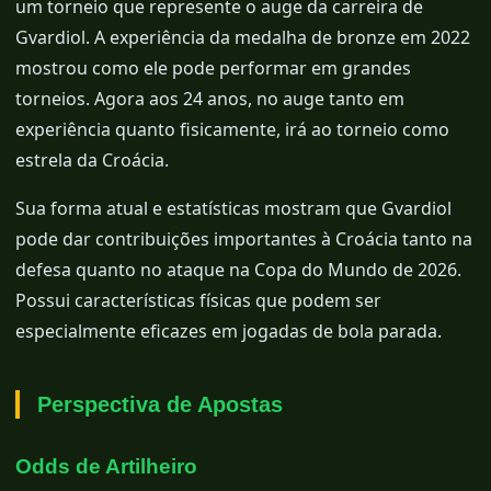
um torneio que represente o auge da carreira de
Gvardiol. A experiência da medalha de bronze em 2022
mostrou como ele pode performar em grandes
torneios. Agora aos 24 anos, no auge tanto em
experiência quanto fisicamente, irá ao torneio como
estrela da Croácia.
Sua forma atual e estatísticas mostram que Gvardiol
pode dar contribuições importantes à Croácia tanto na
defesa quanto no ataque na Copa do Mundo de 2026.
Possui características físicas que podem ser
especialmente eficazes em jogadas de bola parada.
Perspectiva de Apostas
Odds de Artilheiro