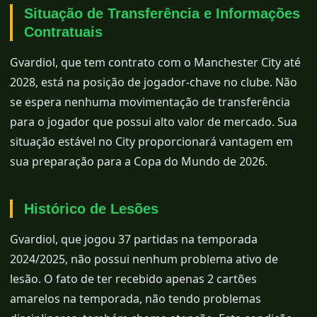
Situação de Transferência e Informações
Contratuais
Gvardiol, que tem contrato com o Manchester City até
2028, está na posição de jogador-chave no clube. Não
se espera nenhuma movimentação de transferência
para o jogador que possui alto valor de mercado. Sua
situação estável no City proporcionará vantagem em
sua preparação para a Copa do Mundo de 2026.
Histórico de Lesões
Gvardiol, que jogou 37 partidas na temporada
2024/2025, não possui nenhum problema ativo de
lesão. O fato de ter recebido apenas 2 cartões
amarelos na temporada, não tendo problemas