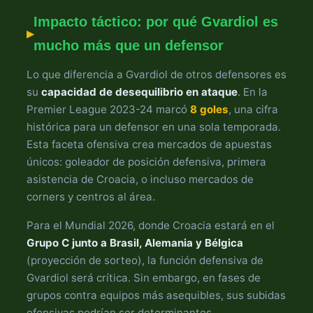
Impacto táctico: por qué Gvardiol es
▸
mucho más que un defensor
Lo que diferencia a Gvardiol de otros defensores es
su
capacidad de desequilibrio en ataque
. En la
Premier League 2023-24 marcó
8 goles
, una cifra
histórica para un defensor en una sola temporada.
Esta faceta ofensiva crea mercados de apuestas
únicos: goleador de posición defensiva, primera
asistencia de Croacia, o incluso mercados de
corners y centros al área.
Para el Mundial 2026, donde Croacia estará en el
Grupo C junto a Brasil, Alemania y Bélgica
(proyección de sorteo), la función defensiva de
Gvardiol será crítica. Sin embargo, en fases de
grupos contra equipos más asequibles, sus subidas
ofensivas podrían ser determinantes.