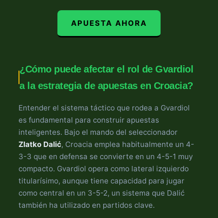
APUESTA AHORA
¿Cómo puede afectar el rol de Gvardiol
a la estrategia de apuestas en Croacia?
Entender el sistema táctico que rodea a Gvardiol
es fundamental para construir apuestas
inteligentes. Bajo el mando del seleccionador
Zlatko Dalić
, Croacia emplea habitualmente un 4-
3-3 que en defensa se convierte en un 4-5-1 muy
compacto. Gvardiol opera como lateral izquierdo
titularísimo, aunque tiene capacidad para jugar
como central en un 3-5-2, un sistema que Dalić
también ha utilizado en partidos clave.