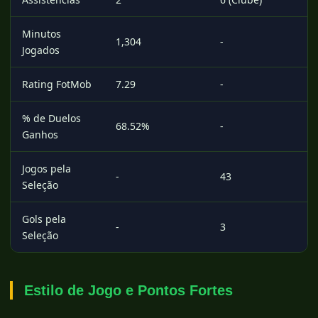
Minutos
1,304
-
Jogados
Rating FotMob
7.29
-
% de Duelos
68.52%
-
Ganhos
Jogos pela
-
43
Seleção
Gols pela
-
3
Seleção
Estilo de Jogo e Pontos Fortes