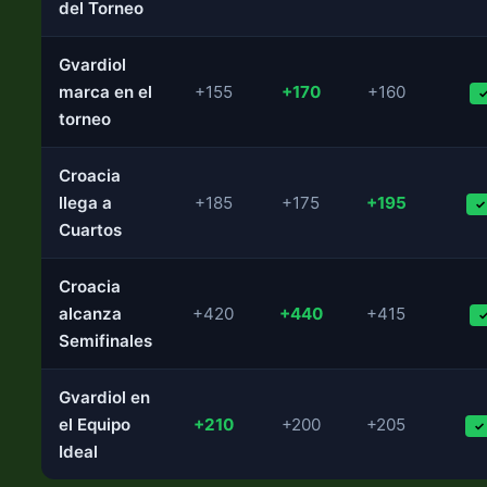
del Torneo
Gvardiol
marca en el
+155
+170
+160
✓
torneo
Croacia
llega a
+185
+175
+195
✓ 
Cuartos
Croacia
alcanza
+420
+440
+415
✓
Semifinales
Gvardiol en
el Equipo
+210
+200
+205
✓
Ideal