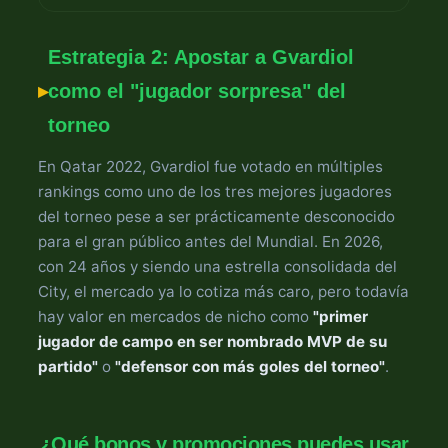
Estrategia 2: Apostar a Gvardiol
▸
como el "jugador sorpresa" del
torneo
En Qatar 2022, Gvardiol fue votado en múltiples
rankings como uno de los tres mejores jugadores
del torneo pese a ser prácticamente desconocido
para el gran público antes del Mundial. En 2026,
con 24 años y siendo una estrella consolidada del
City, el mercado ya lo cotiza más caro, pero todavía
hay valor en mercados de nicho como
"primer
jugador de campo en ser nombrado MVP de su
partido"
o
"defensor con más goles del torneo"
.
¿Qué bonos y promociones puedes usar