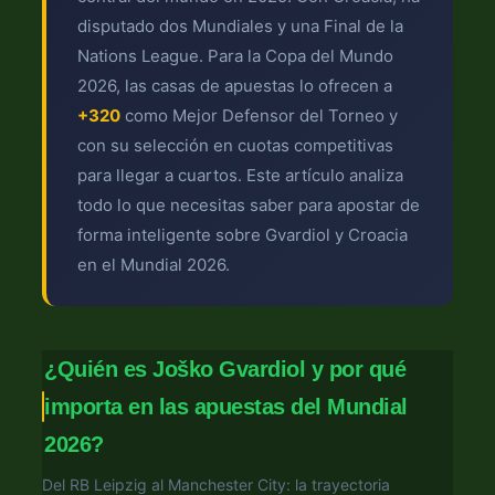
disputado dos Mundiales y una Final de la
Nations League. Para la Copa del Mundo
2026, las casas de apuestas lo ofrecen a
+320
como Mejor Defensor del Torneo y
con su selección en cuotas competitivas
para llegar a cuartos. Este artículo analiza
todo lo que necesitas saber para apostar de
forma inteligente sobre Gvardiol y Croacia
en el Mundial 2026.
¿Quién es Joško Gvardiol y por qué
importa en las apuestas del Mundial
2026?
Del RB Leipzig al Manchester City: la trayectoria