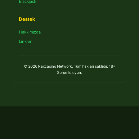
Blackjack
Destek
Hakkımızda
Linkler
© 2026 Raxcasino Network. Tüm hakları saklıdır. 18+
Sorumlu oyun.