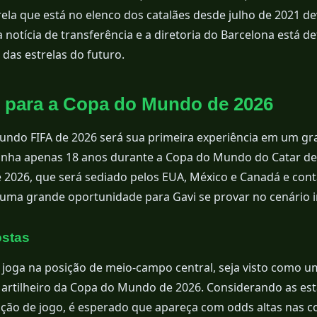
rela que está no elenco dos catalães desde julho de 2021 
notícia de transferência e a diretoria do Barcelona está 
das estrelas do futuro.
s para a Copa do Mundo de 2026
undo FIFA de 2026 será sua primeira experiência em um gra
tinha apenas 18 anos durante a Copa do Mundo do Catar de 
e 2026, que será sediado pelos EUA, México e Canadá e con
 uma grande oportunidade para Gavi se provar no cenário i
ostas
 joga na posição de meio-campo central, seja visto como u
artilheiro da Copa do Mundo de 2026. Considerando as est
sição de jogo, é esperado que apareça com odds altas nas co