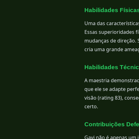
Habilidades Física
Uma das características 
Essas superioridades f
mudanças de direção. Su
cria uma grande amea
Habilidades Técni
A maestria demonstrada 
que ele se adapte perfe
visão (rating 83), co
certo.
Contribuições Def
Gavi não é apenas um j