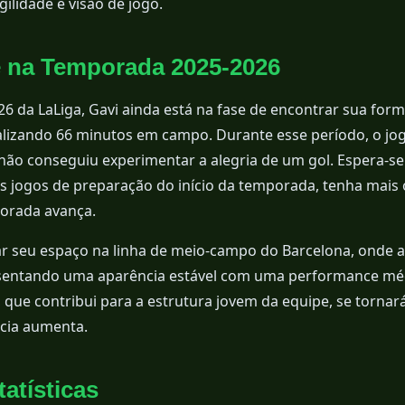
gilidade e visão de jogo.
 na Temporada 2025-2026
 da LaLiga, Gavi ainda está na fase de encontrar sua for
talizando 66 minutos em campo. Durante esse período, o jo
 não conseguiu experimentar a alegria de um gol. Espera-
s jogos de preparação do início da temporada, tenha mais
orada avança.
ar seu espaço na linha de meio-campo do Barcelona, onde 
esentando uma aparência estável com uma performance méd
 que contribui para a estrutura jovem da equipe, se tornar
cia aumenta.
tatísticas