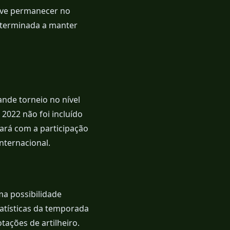
deve permanecer no
determinada a manter
nde torneio no nível
2022 não foi incluído
tará com a participação
nternacional.
ma possibilidade
atísticas da temporada
tações de artilheiro.