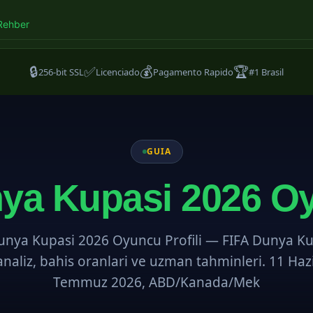
Rehber
🔒
✅
💰
🏆
256-bit SSL
Licenciado
Pagamento Rapido
#1 Brasil
GUIA
ya Kupasi 2026 Oyu
unya Kupasi 2026 Oyuncu Profili — FIFA Dunya Ku
analiz, bahis oranlari ve uzman tahminleri. 11 Haz
Temmuz 2026, ABD/Kanada/Mek