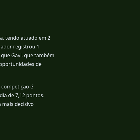
ma, tendo atuado em 2
gador registrou 1
se que Gavi, que também
 oportunidades de
a competição é
ia de 7,12 pontos.
á mais decisivo