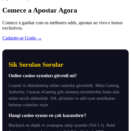
Comece a Apostar Agora
Comece a ganhar com as melhores odds, apostas ao vivo e bonus
exclusivos.
Cadastre-se Gratis →
Sik Sorulan Sorular
Online casino oyunları güvenli mi?
Lisanslı ve düzenlenmiş online casinolar güvenlidir. Malta Gaming
Authority, Curacao eGaming gibi tanınmış otoritelerden lisans alan
siteler tercih edilmelidir. SSL şifreleme ve adil oyun sertifikaları
bulunan casinoları seçin.
Hangi casino oyunu en çok kazandırır?
Blackjack en düşük ev avantajına sahip oyundur (%0.5-1). Rulet