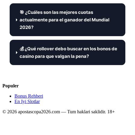
🎯 ¿Cuáles son las mejores cuotas
actualmente para el ganador del Mundial
2026?
💰 ¿Qué rollover debo buscar en los bonos de
casino para que valgan la pena?
Populer
Bonus Rehberi
En Iyi Slotlar
© 2026 apostascopa2026.com — Tum haklari saklidir. 18+