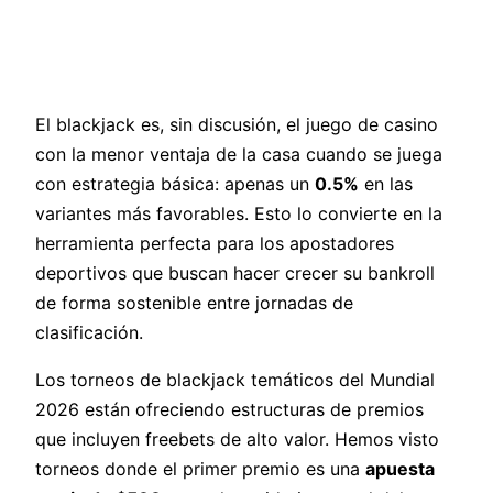
Herramienta de Gestión de Bankroll para
Apostadores del Mundial?
El blackjack es, sin discusión, el juego de casino
con la menor ventaja de la casa cuando se juega
con estrategia básica: apenas un
0.5%
en las
variantes más favorables. Esto lo convierte en la
herramienta perfecta para los apostadores
deportivos que buscan hacer crecer su bankroll
de forma sostenible entre jornadas de
clasificación.
Los torneos de blackjack temáticos del Mundial
2026 están ofreciendo estructuras de premios
que incluyen freebets de alto valor. Hemos visto
torneos donde el primer premio es una
apuesta