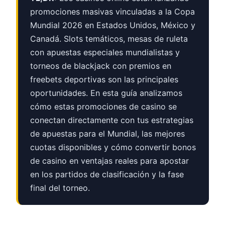
promociones masivas vinculadas a la Copa
Mundial 2026 en Estados Unidos, México y
Canadá. Slots temáticos, mesas de ruleta
con apuestas especiales mundialistas y
torneos de blackjack con premios en
freebets deportivas son las principales
oportunidades. En esta guía analizamos
cómo estas promociones de casino se
conectan directamente con tus estrategias
de apuestas para el Mundial, las mejores
cuotas disponibles y cómo convertir bonos
de casino en ventajas reales para apostar
en los partidos de clasificación y la fase
final del torneo.