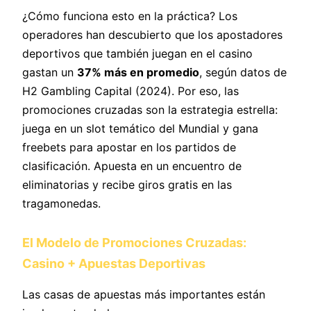
¿Cómo funciona esto en la práctica? Los
operadores han descubierto que los apostadores
deportivos que también juegan en el casino
gastan un
37% más en promedio
, según datos de
H2 Gambling Capital (2024). Por eso, las
promociones cruzadas son la estrategia estrella:
juega en un slot temático del Mundial y gana
freebets para apostar en los partidos de
clasificación. Apuesta en un encuentro de
eliminatorias y recibe giros gratis en las
tragamonedas.
El Modelo de Promociones Cruzadas:
Casino + Apuestas Deportivas
Las casas de apuestas más importantes están