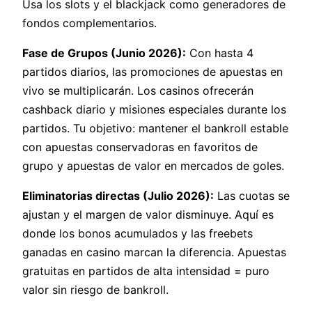
Usa los slots y el blackjack como generadores de
fondos complementarios.
Fase de Grupos (Junio 2026):
Con hasta 4
partidos diarios, las promociones de apuestas en
vivo se multiplicarán. Los casinos ofrecerán
cashback diario y misiones especiales durante los
partidos. Tu objetivo: mantener el bankroll estable
con apuestas conservadoras en favoritos de
grupo y apuestas de valor en mercados de goles.
Eliminatorias directas (Julio 2026):
Las cuotas se
ajustan y el margen de valor disminuye. Aquí es
donde los bonos acumulados y las freebets
ganadas en casino marcan la diferencia. Apuestas
gratuitas en partidos de alta intensidad = puro
valor sin riesgo de bankroll.