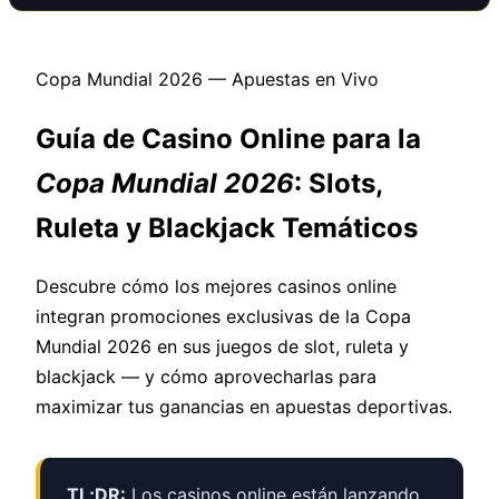
Copa Mundial 2026 — Apuestas en Vivo
Guía de Casino Online para la
Copa Mundial 2026
: Slots,
Ruleta y Blackjack Temáticos
Descubre cómo los mejores casinos online
integran promociones exclusivas de la Copa
Mundial 2026 en sus juegos de slot, ruleta y
blackjack — y cómo aprovecharlas para
maximizar tus ganancias en apuestas deportivas.
TL;DR:
Los casinos online están lanzando