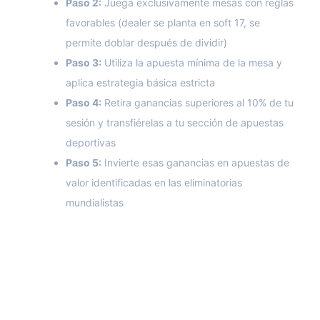
Paso 2:
Juega exclusivamente mesas con reglas
favorables (dealer se planta en soft 17, se
permite doblar después de dividir)
Paso 3:
Utiliza la apuesta mínima de la mesa y
aplica estrategia básica estricta
Paso 4:
Retira ganancias superiores al 10% de tu
sesión y transfiérelas a tu sección de apuestas
deportivas
Paso 5:
Invierte esas ganancias en apuestas de
valor identificadas en las eliminatorias
mundialistas
¿Cuáles Son los Mejores Bonos de
Casino con Conexión a las Apuestas del
Mundial 2026?