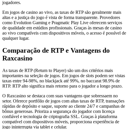
jogadores.
Em jogos de casino ao vivo, as taxas de RTP são geralmente mais
altas e a justiça do jogo é vista de forma transparente. Provedores
como Evolution Gaming e Pragmatic Play Live oferecem serviços
de qualidade em estúdios profissionais. Graças às mesas de casino
ao vivo compatíveis com dispositivos móveis, o acesso é possível de
qualquer lugar.
Comparação de RTP e Vantagens do
Raxcasino
As taxas de RTP (Return to Player) são um dos critérios mais
importantes na seleção de jogos. Em jogos de slots podem ser vistas
taxas entre 94-98%, no blackjack até 99%, no baccarat 98.9% de
RTP. RTP alto significa mais retorno para o jogador a longo prazo.
O Raxcasino se destaca com suas vantagens que sobressaem no
setor. Oferece portfólio de jogos com altas taxas de RTP, transações
rápidas de depósito e saque, suporte ao cliente 24/7 e campanhas de
bônus generosas. Prioriza a segurança do jogador com licença
confiável e tecnologia de criptografia SSL. Graças à plataforma
compatível com dispositivos móveis, proporciona experiência de
jogo ininterrupta via tablet e celular.