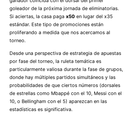
ganador coincida con el dorsal del primer
goleador de la próxima jornada de eliminatorias.
Si aciertas, la casa paga
x50
en lugar del x35
estándar. Este tipo de promociones están
proliferando a medida que nos acercamos al
torneo.
Desde una perspectiva de estrategia de apuestas
por fase del torneo, la ruleta temática es
particularmente valiosa durante la fase de grupos,
donde hay múltiples partidos simultáneos y las
probabilidades de que ciertos números (dorsales
de estrellas como Mbappé con el 10, Messi con el
10, o Bellingham con el 5) aparezcan en las
estadísticas es significativa.
¿Por Qué el Blackjack Es la Mejor