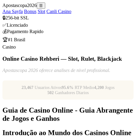
Apostascopa2026
☰
Ana Sayfa
Bonus
Slot
Canli Casino
🔒
256-bit SSL
✅
Licenciado
💰
Pagamento Rapido
🏆
#1 Brasil
Casino
Online Casino Rehberi — Slot, Rulet, Blackjack
Apostascopa 2026 oferece analises de nivel profissional.
23,467
Usuarios Ativos
95.6%
RTP Medio
4,200
Jogos
502
Ganhadores Diarios
Guia de Casino Online - Guia Abrangente
de Jogos e Ganhos
Introdução ao Mundo dos Casinos Online