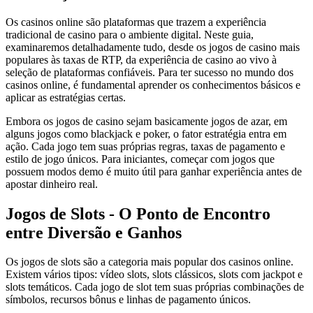
Os casinos online são plataformas que trazem a experiência
tradicional de casino para o ambiente digital. Neste guia,
examinaremos detalhadamente tudo, desde os jogos de casino mais
populares às taxas de RTP, da experiência de casino ao vivo à
seleção de plataformas confiáveis. Para ter sucesso no mundo dos
casinos online, é fundamental aprender os conhecimentos básicos e
aplicar as estratégias certas.
Embora os jogos de casino sejam basicamente jogos de azar, em
alguns jogos como blackjack e poker, o fator estratégia entra em
ação. Cada jogo tem suas próprias regras, taxas de pagamento e
estilo de jogo únicos. Para iniciantes, começar com jogos que
possuem modos demo é muito útil para ganhar experiência antes de
apostar dinheiro real.
Jogos de Slots - O Ponto de Encontro
entre Diversão e Ganhos
Os jogos de slots são a categoria mais popular dos casinos online.
Existem vários tipos: vídeo slots, slots clássicos, slots com jackpot e
slots temáticos. Cada jogo de slot tem suas próprias combinações de
símbolos, recursos bônus e linhas de pagamento únicos.