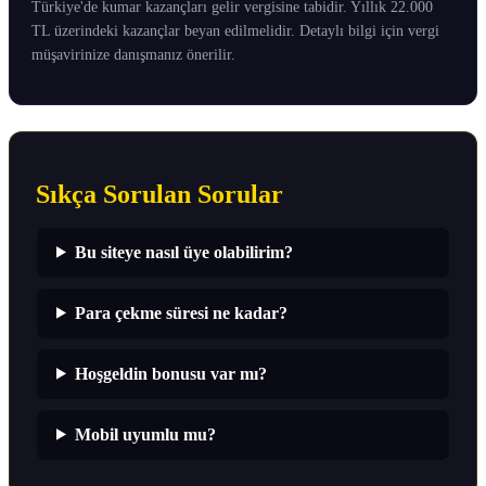
Türkiye'de kumar kazançları gelir vergisine tabidir. Yıllık 22.000
TL üzerindeki kazançlar beyan edilmelidir. Detaylı bilgi için vergi
müşavirinize danışmanız önerilir.
Sıkça Sorulan Sorular
Bu siteye nasıl üye olabilirim?
Para çekme süresi ne kadar?
Hoşgeldin bonusu var mı?
Mobil uyumlu mu?