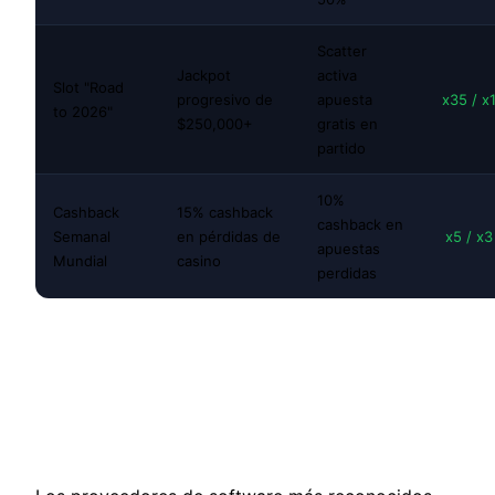
Scatter
Jackpot
activa
Slot "Road
progresivo de
apuesta
x35 / x
to 2026"
$250,000+
gratis en
partido
10%
Cashback
15% cashback
cashback en
Semanal
en pérdidas de
x5 / x3
apuestas
Mundial
casino
perdidas
¿Cuáles Son los Mejores Slots
Temáticos del Mundial 2026 y Cómo
Potencian tus Apuestas?