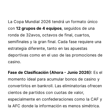
Apuestas Deportivas por Fase del
Torneo?
La Copa Mundial 2026 tendrá un formato único
con
12 grupos de 4 equipos
, seguidos de una
ronda de 32avos, octavos de final, cuartos,
semifinales y la gran final. Cada fase requiere una
estrategia diferente, tanto en las apuestas
deportivas como en el uso de las promociones de
casino.
Fase de Clasificación (Ahora - Junio 2026):
Es el
momento ideal para acumular bonos de casino y
convertirlos en bankroll. Las eliminatorias ofrecen
cientos de partidos con cuotas de valor,
especialmente en confederaciones como la CAF y
la AFC donde la información es menos simétrica.