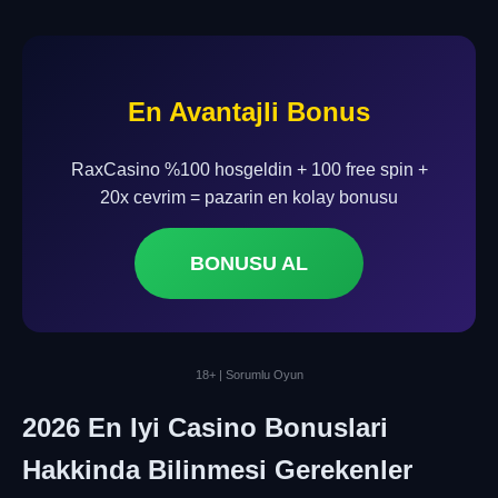
En Avantajli Bonus
RaxCasino %100 hosgeldin + 100 free spin +
20x cevrim = pazarin en kolay bonusu
BONUSU AL
18+ | Sorumlu Oyun
2026 En Iyi Casino Bonuslari
Hakkinda Bilinmesi Gerekenler