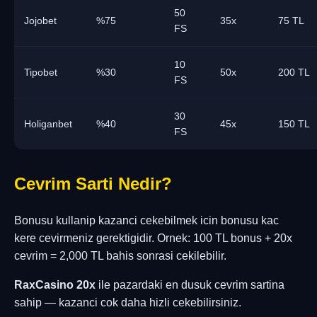
50
Jojobet
%75
35x
75 TL
FS
10
Tipobet
%30
50x
200 TL
FS
30
Holiganbet
%40
45x
150 TL
FS
Cevrim Sarti Nedir?
Bonusu kullanip kazanci cekebilmek icin bonusu kac
kere cevirmeniz gerektigidir. Ornek: 100 TL bonus + 20x
cevrim = 2,000 TL bahis sonrasi cekilebilir.
RaxCasino 20x
ile pazardaki en dusuk cevrim sartina
sahip — kazanci cok daha hizli cekebilirsiniz.