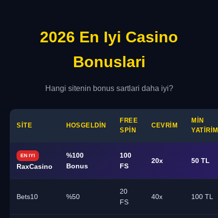
2026 En Iyi Casino
Bonuslari
Hangi sitenin bonus sartlari daha iyi?
FREE
MIN
SITE
HOSGELDIN
CEVRIM
SPIN
YATIRI
%100
100
EN IYI
20x
50 TL
Bonus
FS
RaxCasino
20
Bets10
%50
40x
100 TL
FS