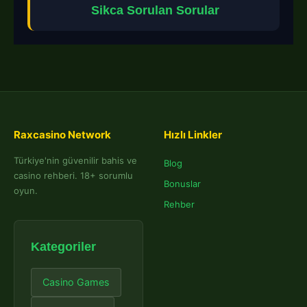
Sikca Sorulan Sorular
Raxcasino Network
Hızlı Linkler
Türkiye'nin güvenilir bahis ve
Blog
casino rehberi. 18+ sorumlu
Bonuslar
oyun.
Rehber
Kategoriler
Casino Games