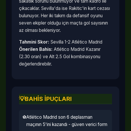
sakatlık sorunu bulunmuyor ve tam kadro ile
çıkacaklar. Sevilla'da ise Rakitic'in kart cezası
bulunuyor. Her iki takım da defansif oyunu
seven ekipler olduğu için maçta gol sayısının
az olması bekleniyor.
Tahmini Skor:
Sevilla 1-2 Atlético Madrid
Önerilen Bahis:
Atlético Madrid Kazanır
(2.30 oran) ve Alt 2.5 Gol kombinasyonu
değerlendirebilir.
💡
BAHİS İPUÇLARI
⚽
Atlético Madrid son 6 deplasman
maçının 5'ini kazandı - güven verici form