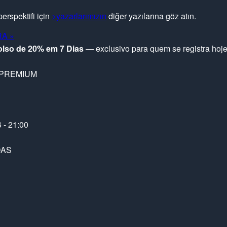
perspektifi için
>yazarlarımızın
diğer yazılarına göz atın.
A »
lso de 20% em 7 Dias
— exclusivo para quem se registra hoj
H PREMIUM
 - 21:00
DAS