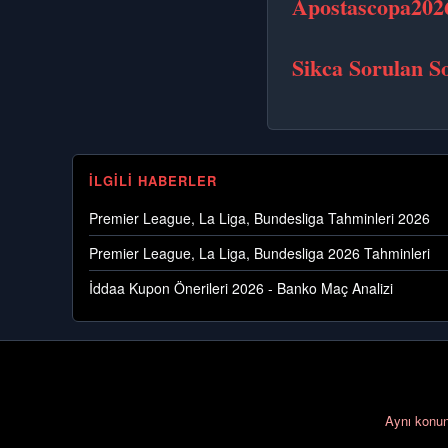
Apostascopa2026 
Sikca Sorulan S
İLGILI HABERLER
Premier League, La Liga, Bundesliga Tahminleri 2026
Premier League, La Liga, Bundesliga 2026 Tahminleri
İddaa Kupon Önerileri 2026 - Banko Maç Analizi
Aynı konunu