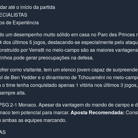
r até o início da partida
ECIALISTAS
os de Experiência
do um desempenho muito sólido em casa no Parc des Princes 
4 dos últimos 5 jogos, destacando-se especialmente pelo ataque
nstruído por Verratti no meio-campo são as maiores vantagens 
uinhos pode gerar preocupações na defesa.
ofrer como visitante, tem um elenco jovem capaz de surpreende
ol de Ben Yedder e o dinamismo de Tchouaméni no meio-campo
o time tenha conquistado apenas 1 vitória nos últimos 3 jogos
sempre alta.
SG 2-1 Monaco. Apesar da vantagem do mando de campo e di
naco tem potencial para marcar.
Aposta Recomendada:
Consi
m ambas as equipes marcando.
TAS