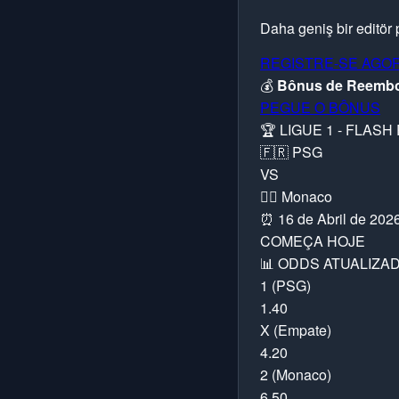
Daha geniş bir editör 
REGISTRE-SE AGOR
💰
Bônus de Reembo
PEGUE O BÔNUS
🏆 LIGUE 1 - FLAS
🇫🇷 PSG
VS
🏴‍☠️ Monaco
⏰ 16 de Abril de 2026
COMEÇA HOJE
📊 ODDS ATUALIZA
1 (PSG)
1.40
X (Empate)
4.20
2 (Monaco)
6.50