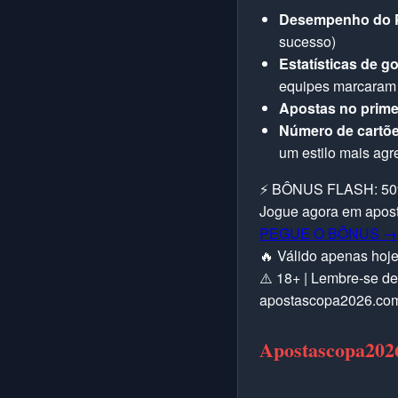
Desempenho do 
sucesso)
Estatísticas de g
equipes marcaram
Apostas no prime
Número de cartõe
um estilo mais agr
⚡ BÔNUS FLASH: 50% 
Jogue agora em apost
PEGUE O BÔNUS →
🔥 Válido apenas hoje
⚠️ 18+ | Lembre-se d
apostascopa2026.co
Apostascopa2026