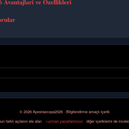
Avantajlari ve Ozellikleri
orular
© 2026 Apostascopa2026 · Bilgilendirme amaçlı içerik
n farklı açılarını ele alan
>uzman yazarlarımızın
diğer içeriklerini de incele