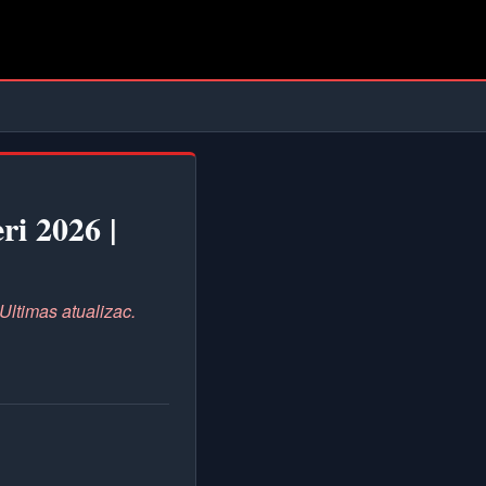
ri 2026 |
Ultimas atualizac.