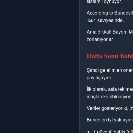
sistemli oynuyor.
According to Bundeslig
%61 seviyesinde.
Ama dikkat! Bayern Mü
zorlanıyorlar.
Hafta Sonu Bahis
Şimdi gelelim en önem
paylaşayım.
İlk olarak, asla tek 
maçtan kombinasyon 
Veriler gösteriyor ki,
Bence en iyi yaklaşım
1 güvenli bahis (d