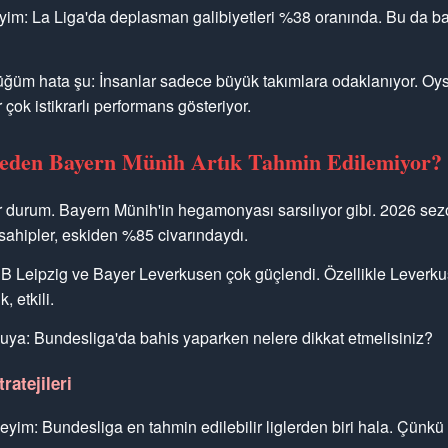
im: La Liga'da deplasman galibiyetleri %38 oranında. Bu da bahis
üğüm hata şu: İnsanlar sadece büyük takımlara odaklanıyor. Oysa
 çok istikrarlı performans gösteriyor.
Neden Bayern Münih Artık Tahmin Edilemiyor?
ir durum. Bayern Münih'in hegamonyası sarsılıyor gibi. 2026 s
sahipler, eskiden %85 civarındaydı.
 Leipzig ve Bayer Leverkusen çok güçlendi. Özellikle Leverkus
, etkili.
nuya: Bundesliga'da bahis yaparken nelere dikkat etmelisiniz?
ratejileri
yim: Bundesliga en tahmin edilebilir liglerden biri hala. Çünkü t