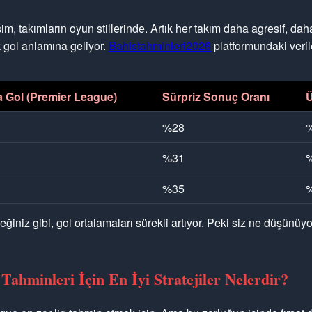
, takımların oyun stillerinde. Artık her takım daha agresif, dah
gol anlamına geliyor.
Bahistahminleri2026
platformundaki veri
 Gol (Premier League)
Sürpriz Sonuç Oranı
Ü
%28
%31
%35
ğiniz gibi, gol ortalamaları sürekli artıyor. Peki siz ne düşünü
ahminleri İçin En İyi Stratejiler Nelerdir?