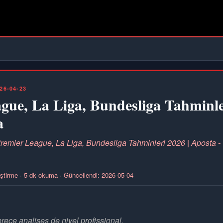
26-04-23
gue, La Liga, Bundesliga Tahminle
a
emier League, La Liga, Bundesliga Tahminleri 2026 | Aposta - 
iştirme · 5 dk okuma · Güncellendi: 2026-05-04
ece analises de nivel profissional.