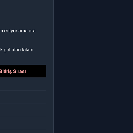
am ediyor ama ara
k gol atan takım
itiriş Sırası