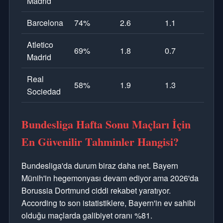
Madrid
Barcelona
74%
2.6
1.1
Atletico
69%
1.8
0.7
Madrid
Real
58%
1.9
1.3
Sociedad
Bundesliga Hafta Sonu Maçları İçin
En Güvenilir Tahminler Hangisi?
Bundesliga'da durum biraz daha net. Bayern
Münih'in hegemonyası devam ediyor ama 2026'da
Borussia Dortmund ciddi rekabet yaratıyor.
According to son istatistiklere, Bayern'in ev sahibi
olduğu maçlarda galibiyet oranı %81.