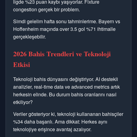
ligde %23 puan kaybı yaşıyorlar. Fixture
congestion gerçek bir problem.
Simdi gelelim hafta sonu tahminlerime. Bayern vs
Hoffenheim maçında over 3.5 gol %71 ihtimalle
gerçekleşebilir.
2026 Bahis Trendleri ve Teknoloji
Etkisi
Teknoloji bahis dünyasını değiştiriyor. AI destekli
analizler, real-time data ve advanced metrics artık
herkesin elinde. Bu durum bahis oranlarını nasıl
etkiliyor?
Veriler gösteriyor ki, teknoloji kullananan bahisçiler
%34 daha başarılı. Ama dikkat: Herkes aynı
teknolojiye erişince avantaj azalıyor.