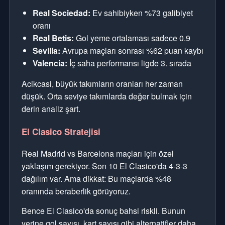
Real Sociedad:
Ev sahibiyken %73 galibiyet
oranı
Real Betis:
Gol yeme ortalaması sadece 0.9
Sevilla:
Avrupa maçları sonrası %62 puan kaybı
Valencia:
İç saha performansı ligde 3. sırada
Acikcasi, büyük takımların oranları her zaman
düşük. Orta seviye takımlarda değer bulmak için
derin analiz şart.
El Clasico Stratejisi
Real Madrid vs Barcelona maçları için özel
yaklaşım gerekiyor. Son 10 El Clasico'da 4-3-3
dağılım var. Ama dikkat: Bu maçlarda %48
oranında beraberlik görüyoruz.
Bence El Clasico'da sonuç bahsi riskli. Bunun
yerine gol sayısı, kart sayısı gibi alternatifler daha