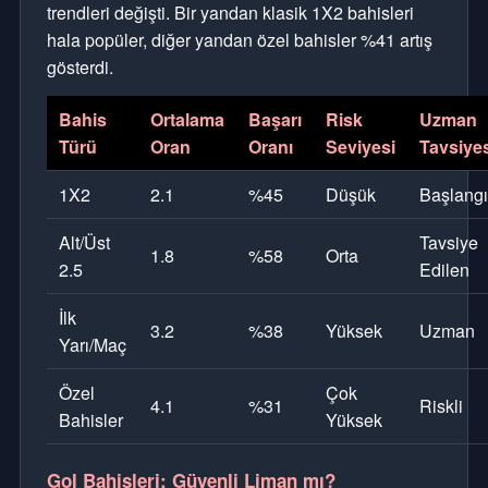
trendleri değişti. Bir yandan klasik 1X2 bahisleri
hala popüler, diğer yandan özel bahisler %41 artış
gösterdi.
Bahis
Ortalama
Başarı
Risk
Uzman
Türü
Oran
Oranı
Seviyesi
Tavsiye
1X2
2.1
%45
Düşük
Başlang
Alt/Üst
Tavsiye
1.8
%58
Orta
2.5
Edilen
İlk
3.2
%38
Yüksek
Uzman
Yarı/Maç
Özel
Çok
4.1
%31
Riskli
Bahisler
Yüksek
Gol Bahisleri: Güvenli Liman mı?