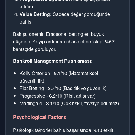
artırım
Value Betting:
Sadece değer gördüğünde
bahis
Bak şu önemli: Emotional betting en büyük
düşman. Kayıp ardından chase etme isteği %67
bahisçide görülüyor.
Bankroll Management Puanlaması:
Kelly Criterion - 9.1/10 (Matematiksel
güvenilirlik)
Flat Betting - 8.7/10 (Basitlik ve güvenlik)
Progressive - 6.2/10 (Risk artışı var)
Martingale - 3.1/10 (Çok riskli, tavsiye edilmez)
Psychological Factors
Psikolojik faktörler bahis başarısında %43 etkili.