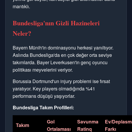
mantıklı.
Bundesliga'nın Gizli Hazineleri
Neler?
Bayern Münih'in dominasyonu herkesi yanıltıyor.
Aslında Bundesliga'da en çok değer orta seviye
takımlarda. Bayer Leverkusen'in genç oyuncu
politikası meyvelerini veriyor.
Borussia Dortmund'un injury problemi ise fırsat
yaratıyor. Key players olmadığında %41
performans düşüşü yaşıyorlar.
Bundesliga Takım Profilleri:
Gol
Savunma
Ev/Deplasm
Takım
Ortalaması
Ratinq
Farkı