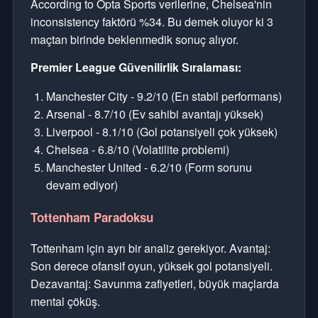
According to Opta Sports verilerine, Chelsea'nin
inconsistency faktörü %34. Bu demek oluyor ki 3
maçtan birinde beklenmedik sonuç alıyor.
Premier League Güvenilirlik Sıralaması:
Manchester City - 9.2/10 (En stabil performans)
Arsenal - 8.7/10 (Ev sahibi avantajı yüksek)
Liverpool - 8.1/10 (Gol potansiyeli çok yüksek)
Chelsea - 6.8/10 (Volatilite problemi)
Manchester United - 6.2/10 (Form sorunu
devam ediyor)
Tottenham Paradoksu
Tottenham için ayrı bir analiz gerekiyor. Avantaj:
Son derece ofansif oyun, yüksek gol potansiyeli.
Dezavantaj: Savunma zafiyetleri, büyük maçlarda
mental çöküş.