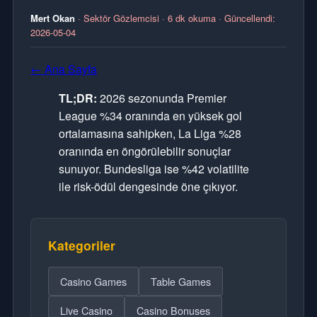
Mert Okan
· Sektör Gözlemcisi · 6 dk okuma · Güncellendi:
2026-05-04
← Ana Sayfa
TL;DR:
2026 sezonunda Premier
League %34 oranında en yüksek gol
ortalamasına sahipken, La Liga %28
oranında en öngörülebilir sonuçlar
sunuyor. Bundesliga ise %42 volatilite
ile risk-ödül dengesinde öne çıkıyor.
Kategoriler
Casino Games
Table Games
Live Casino
Casino Bonuses