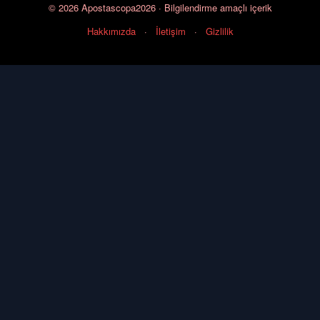
© 2026 Apostascopa2026 · Bilgilendirme amaçlı içerik
Hakkımızda
·
İletişim
·
Gizlilik