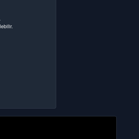
.
ebilir.