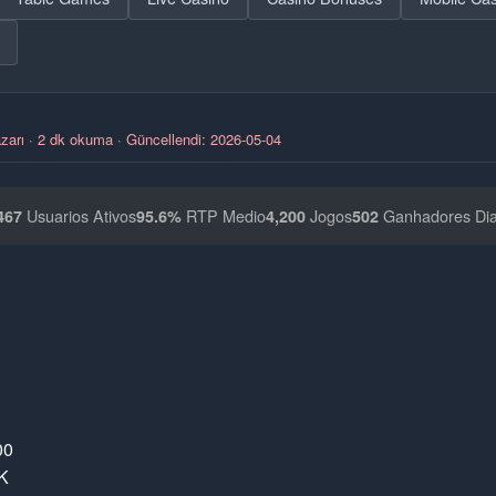
zarı · 2 dk okuma · Güncellendi: 2026-05-04
Usuarios Ativos
RTP Medio
Jogos
Ganhadores Dia
467
95.6%
4,200
502
00
K