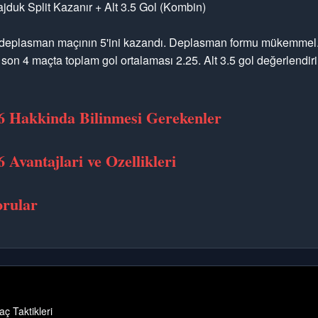
jduk Split Kazanır + Alt 3.5 Gol (Kombin)
6 deplasman maçının 5'ini kazandı. Deplasman formu mükemmel
 son 4 maçta toplam gol ortalaması 2.25. Alt 3.5 gol değerlendiril
 Hakkinda Bilinmesi Gerekenler
Avantajlari ve Ozellikleri
orular
ç Taktikleri