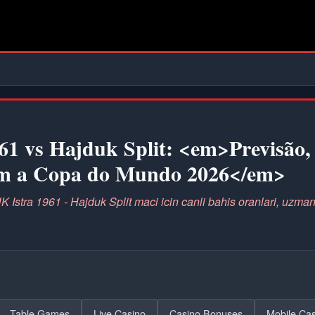
61 vs Hajduk Split: <em>Previsão,
m a Copa do Mundo 2026</em>
Istra 1961 - Hajduk Split maci icin canli bahis oranlari, uzman
Table Games
Live Casino
Casino Bonuses
Mobile Ca