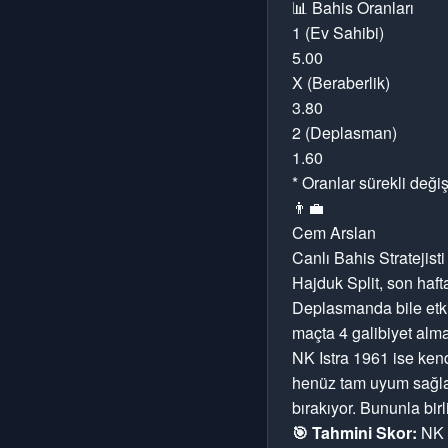
📊 Bahis Oranları
1 (Ev Sahibi)
5.00
X (Beraberlik)
3.80
2 (Deplasman)
1.60
* Oranlar sürekli deği
👨‍💼
Cem Arslan
Canlı Bahis Stratejist
Hajduk Split, son haft
Deplasmanda bile etki
maçta 4 galibiyet alma
NK Istra 1961 ise kend
henüz tam uyum sağla
bırakıyor. Bununla birl
🎯 Tahmini Skor:
NK I