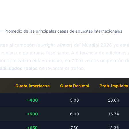
n las Mejores Cuotas para Ganar l
026?
— Promedio de las principales casas de apuestas internacionales
tas al campeón (
outright winner
) del Mundial 2026 ya es
 revelan un panorama fascinante. A diferencia de ediciones 
onopolizaban el favoritismo, en 2026 vemos un pelotón 
ibilidades reales
de levantar el trofeo.
Cuota Americana
Cuota Decimal
Prob. Implícita
+400
5.00
20.0%
+500
6.00
16.7%
+650
7.50
13.3%