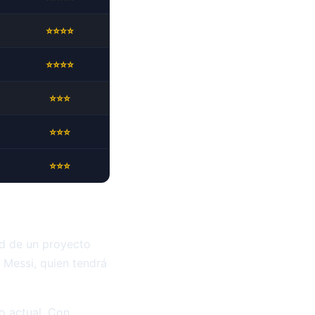
⭐⭐⭐⭐
⭐⭐⭐⭐
⭐⭐⭐
⭐⭐⭐
⭐⭐⭐
ad de un proyecto
e Messi, quien tendrá
o actual. Con