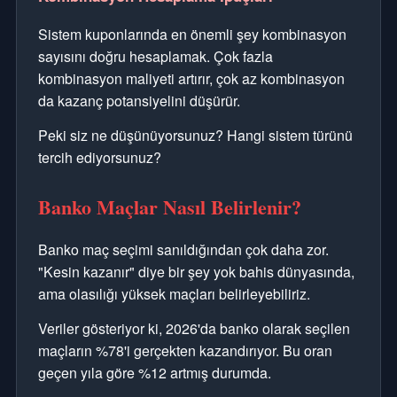
Sistem kuponlarında en önemli şey kombinasyon
sayısını doğru hesaplamak. Çok fazla
kombinasyon maliyeti artırır, çok az kombinasyon
da kazanç potansiyelini düşürür.
Peki siz ne düşünüyorsunuz? Hangi sistem türünü
tercih ediyorsunuz?
Banko Maçlar Nasıl Belirlenir?
Banko maç seçimi sanıldığından çok daha zor.
"Kesin kazanır" diye bir şey yok bahis dünyasında,
ama olasılığı yüksek maçları belirleyebiliriz.
Veriler gösteriyor ki, 2026'da banko olarak seçilen
maçların %78'i gerçekten kazandırıyor. Bu oran
geçen yıla göre %12 artmış durumda.