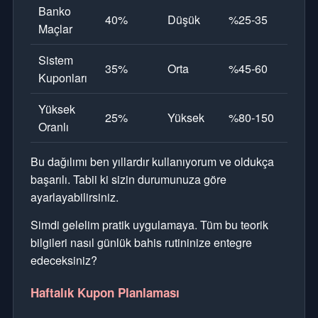
Banko
40%
Düşük
%25-35
Maçlar
Sistem
35%
Orta
%45-60
Kuponları
Yüksek
25%
Yüksek
%80-150
Oranlı
Bu dağılımı ben yıllardır kullanıyorum ve oldukça
başarılı. Tabii ki sizin durumunuza göre
ayarlayabilirsiniz.
Simdi gelelim pratik uygulamaya. Tüm bu teorik
bilgileri nasıl günlük bahis rutininize entegre
edeceksiniz?
Haftalık Kupon Planlaması