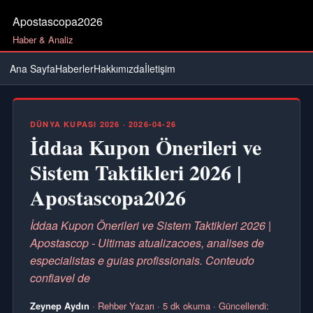
Apostascopa2026
Haber & Analiz
Ana Sayfa
Haberler
Hakkımızda
İletişim
DÜNYA KUPASI 2026 · 2026-04-26
İddaa Kupon Önerileri ve
Sistem Taktikleri 2026 |
Apostascopa2026
İddaa Kupon Önerileri ve Sistem Taktikleri 2026 |
Apostascop - Ultimas atualizacoes, analises de
especialistas e guias profissionais. Conteudo
confiavel de
Zeynep Aydın
· Rehber Yazarı · 5 dk okuma · Güncellendi: