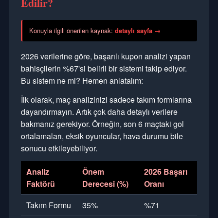
Edilir?
Konuyla ilgili önerilen kaynak:
detaylı sayfa →
2026 verilerine göre, başarılı kupon analizi yapan
bahisçilerin %67'si belirli bir sistemi takip ediyor.
Bu sistem ne mi? Hemen anlatalım:
İlk olarak, maç analizinizi sadece takım formlarına
dayandırmayın. Artık çok daha detaylı verilere
bakmanız gerekiyor. Örneğin, son 6 maçtaki gol
ortalamaları, eksik oyuncular, hava durumu bile
sonucu etkileyebiliyor.
Analiz
Önem
2026 Başarı
Faktörü
Derecesi (%)
Oranı
Takım Formu
35%
%71