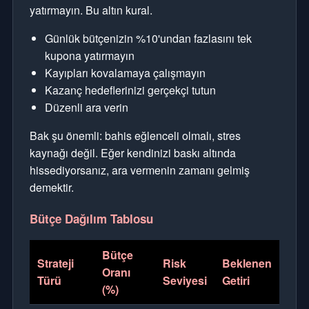
yatırmayın. Bu altın kural.
Günlük bütçenizin %10'undan fazlasını tek
kupona yatırmayın
Kayıpları kovalamaya çalışmayın
Kazanç hedeflerinizi gerçekçi tutun
Düzenli ara verin
Bak şu önemli: bahis eğlenceli olmalı, stres
kaynağı değil. Eğer kendinizi baskı altında
hissediyorsanız, ara vermenin zamanı gelmiş
demektir.
Bütçe Dağılım Tablosu
Bütçe
Strateji
Risk
Beklenen
Oranı
Türü
Seviyesi
Getiri
(%)