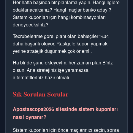
Her hafta başında bir planlama yapın. Hangi liglere
odaklanacaksınız? Hangi maçlar banko adayı?
Sistem kuponları için hangi kombinasyonları
deneyeceksiniz?
Tecrübelerime göre, planı olan bahisçiler %34
daha başarılı oluyor. Rastgele kupon yapmak
yerine stratejik düşünmek çok önemli.
Ha bir de şunu ekleyeyim: her zaman plan B'niz
olsun. Ana stratejiniz işe yaramazsa
alternatifleriniz hazır olmalı.
Sık Sorulan Sorular
Apostascopa2026 sitesinde sistem kuponları
nasıl oynanır?
Sistem kuponları için önce maçlarınızı seçin, sonra