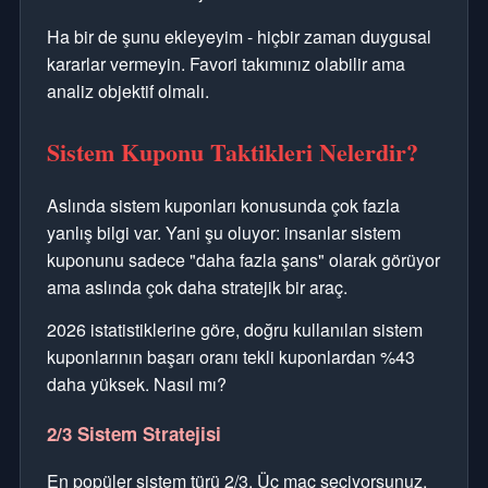
Ha bir de şunu ekleyeyim - hiçbir zaman duygusal
kararlar vermeyin. Favori takımınız olabilir ama
analiz objektif olmalı.
Sistem Kuponu Taktikleri Nelerdir?
Aslında sistem kuponları konusunda çok fazla
yanlış bilgi var. Yani şu oluyor: insanlar sistem
kuponunu sadece "daha fazla şans" olarak görüyor
ama aslında çok daha stratejik bir araç.
2026 istatistiklerine göre, doğru kullanılan sistem
kuponlarının başarı oranı tekli kuponlardan %43
daha yüksek. Nasıl mı?
2/3 Sistem Stratejisi
En popüler sistem türü 2/3. Üç maç seçiyorsunuz,