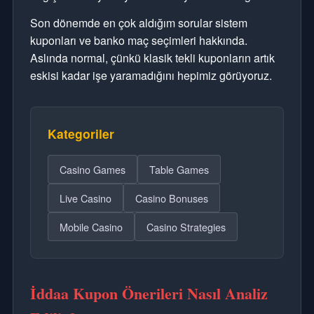
Son dönemde en çok aldığım sorular sistem
kuponları ve banko maç seçimleri hakkında.
Aslında normal, çünkü klasik tekli kuponların artık
eskisi kadar işe yaramadığını hepimiz görüyoruz.
Kategoriler
Casino Games
Table Games
Live Casino
Casino Bonuses
Mobile Casino
Casino Strategies
İddaa Kupon Önerileri Nasıl Analiz