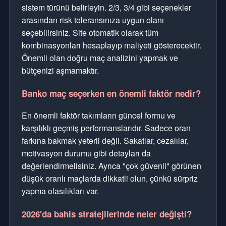
sistem türünü belirleyin. 2/3, 3/4 gibi seçenekler
arasından risk toleransınıza uygun olanı
seçebilirsiniz. Site otomatik olarak tüm
kombinasyonları hesaplayıp maliyeti gösterecektir.
Önemli olan doğru maç analizini yapmak ve
bütçenizi aşmamaktır.
Banko maç seçerken en önemli faktör nedir?
En önemli faktör takımların güncel formu ve
karşılıklı geçmiş performanslarıdır. Sadece oran
farkına bakmak yeterli değil. Sakatlar, cezalılar,
motivasyon durumu gibi detayları da
değerlendirmelisiniz. Ayrıca "çok güvenli" görünen
düşük oranlı maçlarda dikkatli olun, çünkü sürpriz
yapma olasılıkları var.
2026'da bahis stratejilerinde neler değişti?