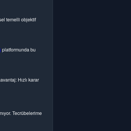
l temelli objektif
6
platformunda bu
vantaj: Hızlı karar
mıyor. Tecrübelerime