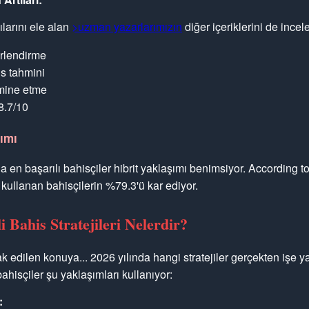
ılarını ele alan
>uzman yazarlarımızın
diğer içeriklerini de incele
rlendirme
s tahmini
imine etme
 8.7/10
şımı
 en başarılı bahisçiler hibrit yaklaşımı benimsiyor. According 
i kullanan bahisçilerin %79.3'ü kar ediyor.
i Bahis Stratejileri Nelerdir?
 edilen konuya... 2026 yılında hangi stratejiler gerçekten işe ya
 bahisçiler şu yaklaşımları kullanıyor:
: