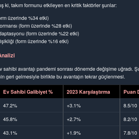
 ki, takım formunu etkileyen en kritik faktörler şunlar:
orm üzerinde %34 etki)
ormansı (form üzerinde %28 etki)
adaptasyonu (form üzerinde %22 etki)
işikliği (form üzerinde %16 etki)
Analizi
 ev sahibi avantajı pandemi sonrası dönemde değişime uğradı. 
nin geri gelmesiyle birlikte bu avantajın tekrar güçlenmesi.
Ev Sahibi Galibiyet %
2023 Karşılaştırma
Puan 
47.2%
+3.1%
8.5/10
45.8%
+2.7%
8.2/10
43.1%
+1.9%
7.8/10