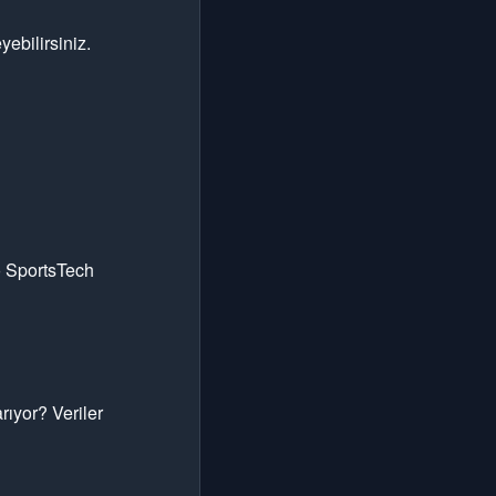
yebilirsiniz.
to SportsTech
rıyor? Veriler