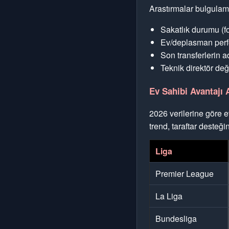
Arastırmalar bulgulamış
Sakatlık durumu (f
Ev/deplasman perf
Son transferlerin 
Teknik direktör değ
Ev Sahibi Avantajı 
2026 verilerine göre
trend, taraftar desteği
Liga
Premier League
La Liga
Bundesliga