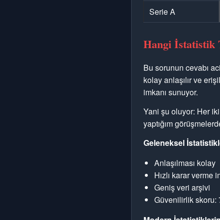
Serie A
Hangi İstatisti
Bu sorunun cevabı acikc
kolay anlaşılır ve eri
imkanı sunuyor.
Yani şu oluyor: Her ik
yaptığım görüşmelerde 
Geleneksel İstatistikle
Anlaşılması kolay
Hızlı karar verme 
Geniş veri arşivi
Güvenilirlik skoru:
Modern İstatistiklerin 