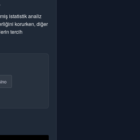
.
ş istatistik analiz
rliğini korurken, diğer
erin tercih
sino