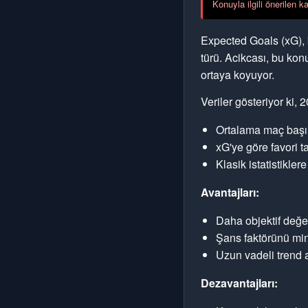
Konuyla ilgili önerilen 
Expected Goals (xG), b
türü. Acikcası, bu ko
ortaya koyuyor.
Veriler gösteriyor ki
Ortalama maç başı
xG'ye göre favori 
Klasik istatistikle
Avantajları:
Daha objektif değe
Şans faktörünü mi
Uzun vadeli trend a
Dezavantajları: