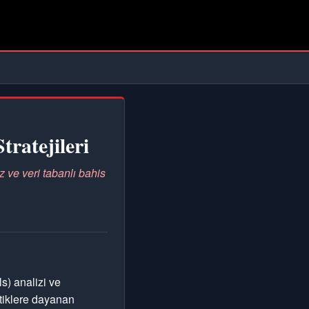
tratejileri
iz ve veri tabanlı bahis
s) analizi ve
stiklere dayanan