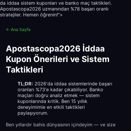
da iddaa sistem kuponları ve banko maç taktikleri.
Apostascopa2026 uzmanından %78 başarı oranlı
stratejiler. Hemen öğrenin!">
← Ana Sayfa
Apostascopa2026 İddaa
Kupon Önerileri ve Sistem
Taktikleri
TL;DR:
2026'da iddaa sistemlerinde başarı
oranları %73'e kadar çıkabiliyor. Banko
maçları doğru analiz etmek — sistem
kuponlarında kritik. Ben 15 yıllık
deneyimimle en etkili taktikleri
paylaşıyorum.
Ben yıllardır bahis dünyasının içindeyim — ve size