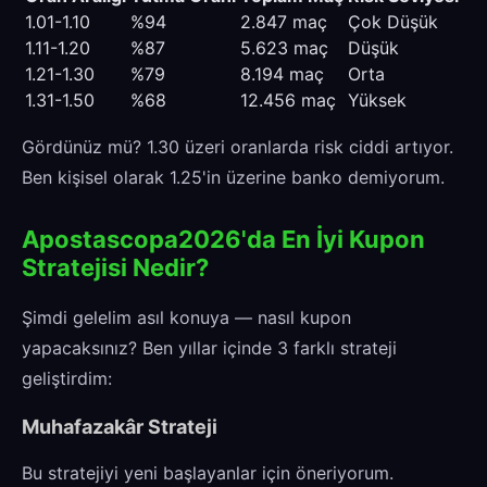
1.01-1.10
%94
2.847 maç
Çok Düşük
1.11-1.20
%87
5.623 maç
Düşük
1.21-1.30
%79
8.194 maç
Orta
1.31-1.50
%68
12.456 maç
Yüksek
Gördünüz mü? 1.30 üzeri oranlarda risk ciddi artıyor.
Ben kişisel olarak 1.25'in üzerine banko demiyorum.
Apostascopa2026'da En İyi Kupon
Stratejisi Nedir?
Şimdi gelelim asıl konuya — nasıl kupon
yapacaksınız? Ben yıllar içinde 3 farklı strateji
geliştirdim:
Muhafazakâr Strateji
Bu stratejiyi yeni başlayanlar için öneriyorum.