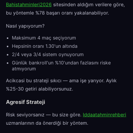
Bahistahminleri2026
sitesinden aldığım verilere göre,
bu yöntemle %78 başarı oranı yakalanabiliyor.
Nasıl yapıyorum?
Maksimum 4 maç seçiyorum
Hepsinin oranı 1.30'un altında
2/4 veya 3/4 sistem oynuyorum
Günlük bankroll'un %10'undan fazlasını riske
atmıyorum
Acikcasi bu strateji sıkıcı — ama işe yarıyor. Aylık
%25-30 getiri alabiliyorsunuz.
Agresif Strateji
Risk seviyorsanız — bu size göre.
Iddaatahminrehberi
uzmanlarının da önerdiği bir yöntem.