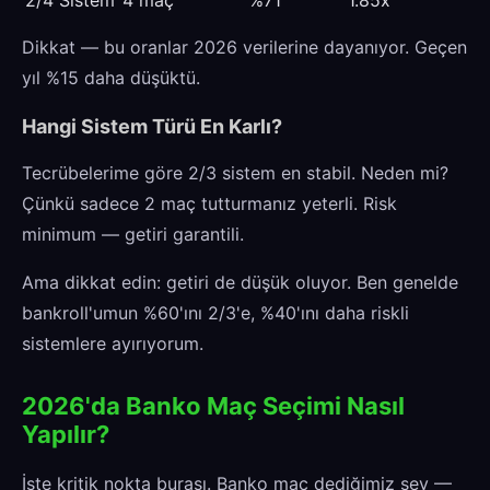
2/4 Sistem
4 maç
%71
1.85x
Dikkat — bu oranlar 2026 verilerine dayanıyor. Geçen
yıl %15 daha düşüktü.
Hangi Sistem Türü En Karlı?
Tecrübelerime göre 2/3 sistem en stabil. Neden mi?
Çünkü sadece 2 maç tutturmanız yeterli. Risk
minimum — getiri garantili.
Ama dikkat edin: getiri de düşük oluyor. Ben genelde
bankroll'umun %60'ını 2/3'e, %40'ını daha riskli
sistemlere ayırıyorum.
2026'da Banko Maç Seçimi Nasıl
Yapılır?
İşte kritik nokta burası. Banko maç dediğimiz şey —