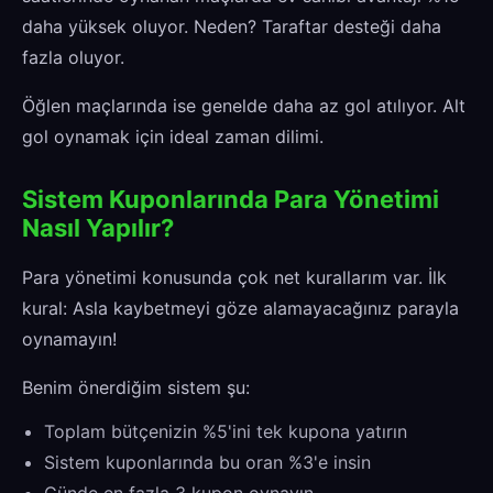
daha yüksek oluyor. Neden? Taraftar desteği daha
fazla oluyor.
Öğlen maçlarında ise genelde daha az gol atılıyor. Alt
gol oynamak için ideal zaman dilimi.
Sistem Kuponlarında Para Yönetimi
Nasıl Yapılır?
Para yönetimi konusunda çok net kurallarım var. İlk
kural: Asla kaybetmeyi göze alamayacağınız parayla
oynamayın!
Benim önerdiğim sistem şu:
Toplam bütçenizin %5'ini tek kupona yatırın
Sistem kuponlarında bu oran %3'e insin
Günde en fazla 3 kupon oynayın