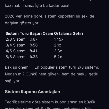
kazanabilirsiniz. İşte bu kadar basit!
2026 verilerine göre, sistem kuponları şu şekilde
dağılım gösteriyor:
Sistem Türü
Başarı Oranı
Ortalama Getiri
2/3 Sistem
%67
1.45x
3/4 Sistem
%58
2.1x
4/5 Sistem
%41
3.8x
5/6 Sistem
%33
5.2x
Bak şu önemli... En popüler sistem türü 2/3 sistemi.
Neden mi? Çünkü hem güvenli hem de makul getiri
sağlıyor.
Sistem Kuponu Avantajları
Tecrübelerime göre sistem kuponlarının en büyük
artısı risk yönetimi. Bir iki maç kaybetseniz bile