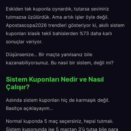
Eskiden tek kuponla oynardık, tutarsa seviniriz
tutmazsa üzülürdük. Ama artık işler öyle değil.
Apostascopa2026 trendleri gösteriyor ki, akıllı sistem
kuponları klasik tekli bahislerden %73 daha karlı
sonuçlar veriyor.
Düşünsenize... Bir maçta yanılsanız bile
kazanabiliyorsunuz. Bu nasıl bir sistem, değil mi?
Sistem Kuponları Nedir ve Nasıl
Çalışır?
Aslında sistem kuponları hiç de karmaşık değil.
Basitçe açıklayayım...
Normal kuponda 5 maç seçersiniz, hepsi tutmalı.
Sistem kuponunda ise 5 maçtan 3'ü tutsa bile para