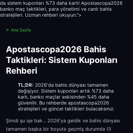
da sistem kuponları %73 daha karlı! Apostascopa2026
banko maç taktikleri, para yönetimi ve canlı bahis
stratejileri. Uzman rehberi okuyun.">
← Ana Sayfa
Apostascopa2026 Bahis
Taktikleri: Sistem Kuponları
Rehberi
TL;DR:
2026'da bahis dünyası tamamen
değişiyor. Sistem kuponları artık %73 daha
karlı, banko maçlar eskisinden %45 daha
güvenilir. Bu rehberde apostascopa2026
stratejileri ve güncel taktikleri bulacaksınız.
Şimdi şu işe bak... 2026'ya geldik ve bahis dünyası
tamamen başka bir boyuta geçmiş durumda (!)