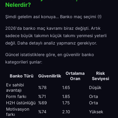
Nelerdir?
Şimdi gelelim asıl konuya... Banko maç seçimi (!)
2026'da banko maç kavramı biraz değişti. Artık
sadece büyük takımın küçük takımı yenmesi yeterli
değil. Daha detaylı analiz yapmanız gerekiyor.
Güncel istatistiklere göre, en güvenilir banko
kategorileri şunlar:
Ortalama
Risk
Banko Türü
Güvenilirlik
Oran
Seviyesi
Ev sahibi
%78
1.65
Düşük
avantajı
Form farkı
%71
1.85
Orta
H2H üstünlüğü
%69
1.75
Orta
Motivasyon
%74
2.10
Yüksek
farkı